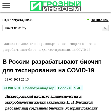
Пт, 07 августа, 00:35
Пишите нам
Главная
»
НОВОСТИ
»
Здравоохранение и спорт
» В России
разрабатывают биочип для тестирования на COVID-19
В России разрабатывают биочип
для тестирования на COVID-19
19.07.2021 22:15
COVID-19
Роспотребнадзор
Россия
ЧИП
Нижегородский институт эпидемиологии и
микробиологии имени академика И. Н. Блохиной
работает над созданием биочипа, который позволит