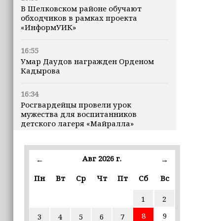
В Шелковском районе обучают
обходчиков в рамках проекта
«ИнформУИК»
16:55
Умар Даудов награжден Орденом
Кадырова
16:34
Росгвардейцы провели урок
мужества для воспитанников
детского лагеря «Майралла»
16:30
Дмитрий Чернышенко: Внутренний
Авг 2026 г.
←
→
туризм в России вырос на 4,3%,
въездной — на 20,1%
Пн
Вт
Ср
Чт
Пт
Сб
Вс
1
2
16:28
Из бюджета Чечни дополнительно
8
9
3
4
5
6
7
выделено 505 млн рублей