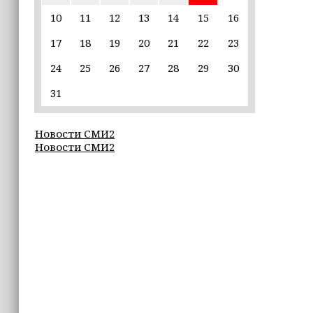
пострадавшим от паводков
10
11
12
13
14
15
16
17
18
19
20
21
22
23
15:35
Политик заявил, что цель «Госулуг»
24
25
26
27
28
29
30
— стать большой
соцмедиаплатформой
31
15:17
Новости СМИ2
Избирательные участки Шатоя
Новости СМИ2
готовы к приёму голосов
избирателей
15:02
Турция, Саудовская Аравия и
Пакистан подписали «Мекканское
соглашение» о коллективной обороне
14:58
Кадыров: сдача в плен становится
для многих военнослужащих ВСУ
единственной альтернативой гибели