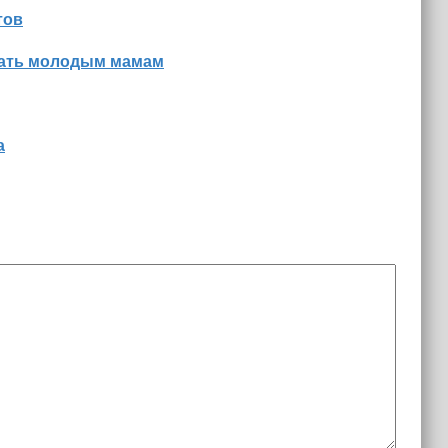
тов
знать молодым мамам
а