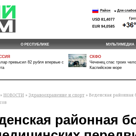
Район
Для слабо
USD 81,4077
EUR 94,0585
О РЕСПУБЛИКЕ
МУЛЬТИМЕДИА
ССИЯ
СКФО
лар превысил 82 рубля впервые с
Чеченец спас троих чело
та
Каспийском море
»
НОВОСТИ
»
Здравоохранение и спорт
» Веденская районная
сов
денская районная б
медицинских перед