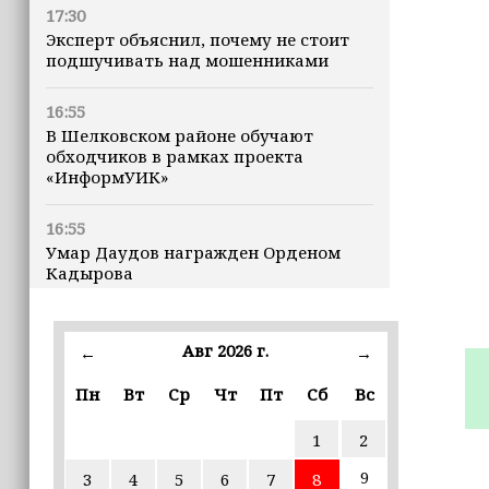
17:30
Эксперт объяснил, почему не стоит
подшучивать над мошенниками
16:55
В Шелковском районе обучают
обходчиков в рамках проекта
«ИнформУИК»
16:55
Умар Даудов награжден Орденом
Кадырова
16:34
Росгвардейцы провели урок
Авг 2026 г.
←
→
мужества для воспитанников
детского лагеря «Майралла»
Пн
Вт
Ср
Чт
Пт
Сб
Вс
1
2
16:30
Дмитрий Чернышенко: Внутренний
9
3
4
5
6
7
8
туризм в России вырос на 4,3%,