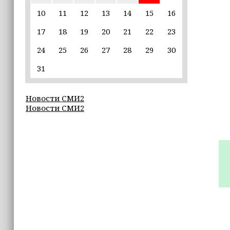
въездной — на 20,1%
10
11
12
13
14
15
16
17
18
19
20
21
22
23
16:28
Из бюджета Чечни дополнительно
24
25
26
27
28
29
30
выделено 505 млн рублей
пострадавшим от паводков
31
15:35
Новости СМИ2
Политик заявил, что цель «Госулуг»
Новости СМИ2
— стать большой
соцмедиаплатформой
15:17
Избирательные участки Шатоя
готовы к приёму голосов
избирателей
15:02
Турция, Саудовская Аравия и
Пакистан подписали «Мекканское
соглашение» о коллективной обороне