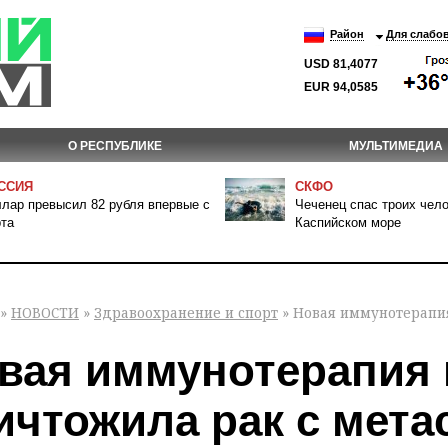
Район
Для слабо
USD 81,4077
EUR 94,0585
О РЕСПУБЛИКЕ
МУЛЬТИМЕДИА
ССИЯ
СКФО
лар превысил 82 рубля впервые с
Чеченец спас троих чело
та
Каспийском море
»
НОВОСТИ
»
Здравоохранение и спорт
» Новая иммунотерапия
вая иммунотерапия
ичтожила рак с мета