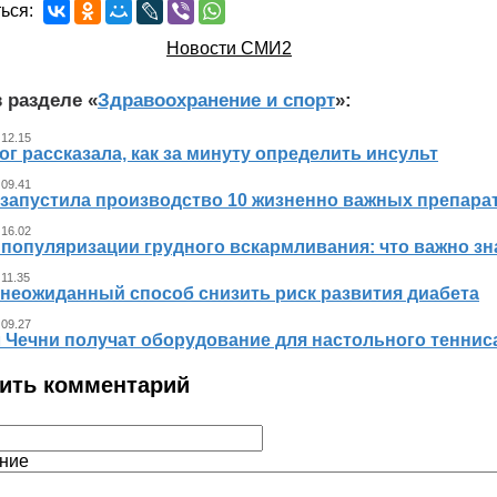
ься:
Новости СМИ2
 разделе «
Здравоохранение и спорт
»:
 12.15
г рассказала, как за минуту определить инсульт
 09.41
 запустила производство 10 жизненно важных препара
 16.02
 популяризации грудного вскармливания: что важно 
 11.35
 неожиданный способ снизить риск развития диабета
 09.27
л Чечни получат оборудование для настольного теннис
ить комментарий
ние