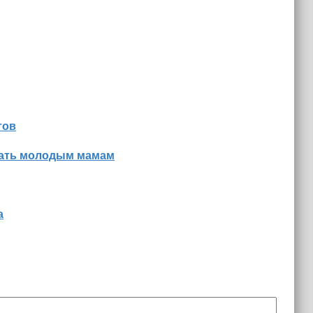
тов
знать молодым мамам
а