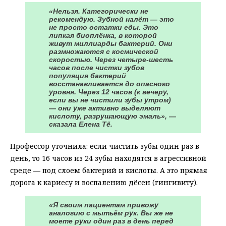
«Нельзя. Категорически не
рекомендую. Зубной налёт — это
не просто остатки еды. Это
липкая биоплёнка, в которой
живут миллиарды бактерий. Они
размножаются с космической
скоростью. Через четыре-шесть
часов после чистки зубов
популяция бактерий
восстанавливается до опасного
уровня. Через 12 часов (к вечеру,
если вы не чистили зубы утром)
— они уже активно выделяют
кислоту, разрушающую эмаль», —
сказала Елена Тё.
Профессор уточнила: если чистить зубы один раз в
день, то 16 часов из 24 зубы находятся в агрессивной
среде — под слоем бактерий и кислоты. А это прямая
дорога к кариесу и воспалению дёсен (гингивиту).
«Я своим пациентам привожу
аналогию с мытьём рук. Вы же не
моете руки один раз в день перед