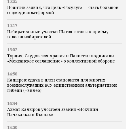
15:35
Политик заявил, что цель «Госулуг» — стать большой
соцмедиаплатформой
15:17
Избирательные участки Шатоя готовы к приёму
голосов избирателей
15:02
Турция, Саудовская Аравия и Пакистан подписали
«Мекканское соглашение» о коллективной обороне
14:58
Кадыров: сдача в плен становится для многих
военнослужащих ВСУ единственной альтернативой
гибели (+видео)
14:44
Ахмат Кадыров удостоен звания «Нохчийн
Пачхьалкхан Къонах»
13:50