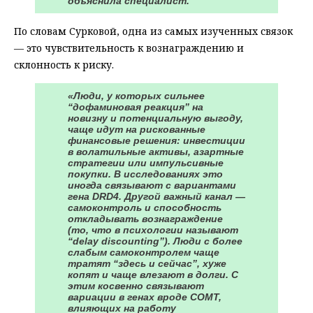
объяснила специалист.
По словам Сурковой, одна из самых изученных связок
— это чувствительность к вознаграждению и
склонность к риску.
«Люди, у которых сильнее
“дофаминовая реакция” на
новизну и потенциальную выгоду,
чаще идут на рискованные
финансовые решения: инвестиции
в волатильные активы, азартные
стратегии или импульсивные
покупки. В исследованиях это
иногда связывают с вариантами
гена DRD4. Другой важный канал —
самоконтроль и способность
откладывать вознаграждение
(то, что в психологии называют
“delay discounting”). Люди с более
слабым самоконтролем чаще
тратят “здесь и сейчас”, хуже
копят и чаще влезают в долги. С
этим косвенно связывают
вариации в генах вроде COMT,
влияющих на работу