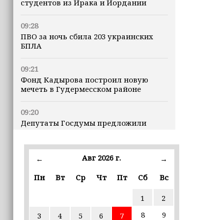
студентов из Ирака и Иордании
09:28
ПВО за ночь сбила 203 украинских
БПЛА
09:21
Фонд Кадырова построил новую
мечеть в Гудермесском районе
09:20
Депутаты Госдумы предложили
предоставлять витамины детям из
многодетных семей бесплатно
Авг 2026 г.
←
→
21:00
Хас-Магомед Кадыров и Хож-Бауди
Пн
Вт
Ср
Чт
Пт
Сб
Вс
Дааев проверили ход капитального
ремонта в школах Грозного
1
2
8
9
3
4
5
6
7
19:18