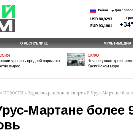
Район
Для слабо
USD 80,9293
EUR 93,1901
О РЕСПУБЛИКЕ
МУЛЬТИМЕДИА
ССИЯ
СКФО
оссии уровень средней зарплаты
Чеченец спас троих чело
етно вырос
Каспийском море
»
НОВОСТИ
»
Здравоохранение и спорт
» В Урус-Мартане боле
Урус-Мартане более 
овь