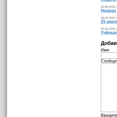
физику начнут изучать через призму
06.08.2026 /
их применения в жизни
Назван
06.08.2026 /
25 шко
05.08.2026 /
Учёные
Добав
Имя
Сообще
Введите