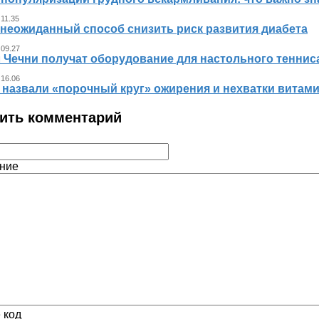
 11.35
 неожиданный способ снизить риск развития диабета
 09.27
л Чечни получат оборудование для настольного теннис
 16.06
 назвали «порочный круг» ожирения и нехватки витам
ить комментарий
ние
 код