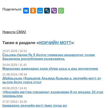
Поделиться:
Новости СМИ2
Также в разделе «
НОХЧИЙН МОТТ
»:
15.07.2025 / 16.52
Соьлжа-гlалин № 5 йолчу гимназин дешархочо толам
баьккхина республикин къовсамехь
24.04.2025 / 11.41
Маршонах ваккхарал хала хIума цхьа а дац нохчичунна
21.08.2023 / 09.34
ДӀайаьхьна «Кадыров Ахьмад-Хьаьжа а, нохчийн мотт а»
аьлла йолу горга стол
09.08.2023 / 14.41
«Нохчийн меттан говзанча» къовсаман II-чу муьрах 10 стаг
чекхваьлла
27.07.2023 / 10.20
Iамаркахо нохчийн мотт Iамо лууш ву