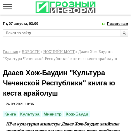
Пт, 07 августа, 03:00
Пишите нам
Главная
»
НОВОСТИ
»
НОХЧИЙН МОТТ
» Дааев Хож-Баудин
"Культура Чеченской Республики" книга ю кеста арайолуш
Дааев Хож-Баудин "Культура
Чеченской Республики" книга ю
кеста арайолуш
24.09.2021 10:36
Книга
Культура
Министр
Хож-Бауди
НР-н культурин министра Дааев Хож-Баудис хаийтина
нохчийн культурах лаьцна шен книга кеста арайолуш