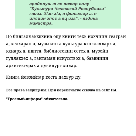
арайолуш ю со автор волу
"Культура Чеченской Республики"
книга. ХӀан-хӀа, я фольклор а, я
иллийн эпос а яц иза", - яздина
министра.
Цо билгалдаьккхина оцу книги тӀехь нохчийн театран
а, хелхаран а, музыкин а культура кхоллаяларх а,
кхиарх а, иштта, библиотекин сетех а, музейн
гӀуллакхех а, гайтаман искусствох а, бӀаьвнийн
архитектурах а дуьйцург хилар.
Книга йовзийтар кеста дӀахьур ду.
Все права защищены. При перепечатке ссылка на сайт ИА
"Грозный-информ" обязательна.