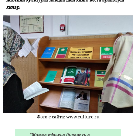
хилар.
Фото с сайта: www.culture.ru
"Жимма тӀаьхьа йисанехь а,