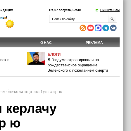
видящих
Пт, 07 августа, 02:40
Пишите нам
О НАС
РЕКЛАМА
БЛОГИ
век в
В Госдуме отреагировали на
рождественское обращение
Зеленского с пожеланием смерти
ачу бакъонашца йог1уш хир ю
 керлачу
р ю