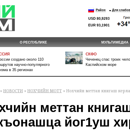
Район
Для слабо
USD 80,9293
EUR 93,1901
О РЕСПУБЛИКЕ
МУЛЬТИМЕДИА
ССИЯ
СКФО
оссии создано около 110
Чеченец спас троих чело
шрутов научно-популярного
Каспийском море
изма в 35 регионах
»
НОВОСТИ
»
НОХЧИЙН МОТТ
» Нохчийн меттан книгаш керл
хчийн меттан книгаш
къонашца йог1уш хи