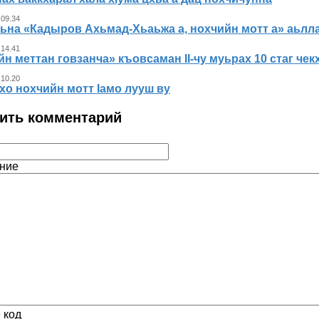
 09.34
ьна «Кадыров Ахьмад-Хьаьжа а, нохчийн мотт а» аьлла
 14.41
н меттан говзанча» къовсаман II-чу муьрах 10 стаг че
 10.20
хо нохчийн мотт Iамо лууш ву
ить комментарий
ние
 код