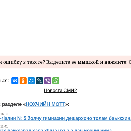
 ошибку в тексте? Выделите ее мышкой и нажмите: C
ься:
Новости СМИ2
 разделе «
НОХЧИЙН МОТТ
»:
 16.52
-гlалин № 5 йолчу гимназин дешархочо толам баьккхи
 11.41
х ваккхарал хала хIума цхьа а дац нохчичунна