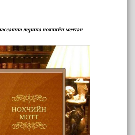
 классашна лерина нохчийн меттан