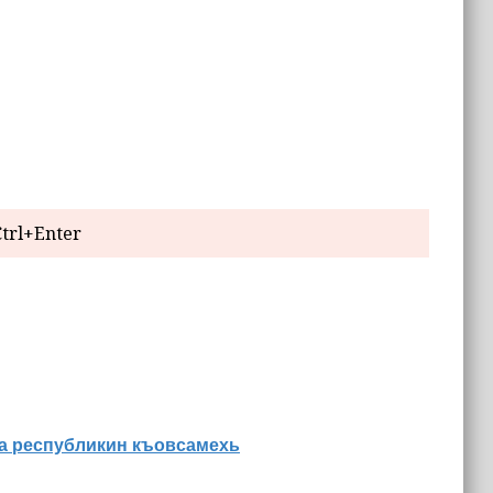
trl+Enter
на республикин къовсамехь