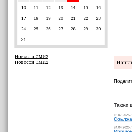
Владимир Машков высоко оценил
проходящий в Грозном фестиваль
10
11
12
13
14
15
16
«Федерация» (+видео)
17
18
19
20
21
22
23
16:02
24
25
26
27
28
29
30
Неделя популяризации грудного
вскармливания: что важно знать
31
молодым мамам
Новости СМИ2
15:39
Новости СМИ2
Нашли
«Единая Россия» провела в Чеченской
Республике серию спортивных
мероприятий в преддверии Дня
физкультурника
Поделит
15:10
Для иностранных абитуриентов,
Также в
желающих учиться в России, будет
введён единый экзамен по русскому
15.07.2025 /
языку
Соьлжа
24.04.2025 /
Маршона