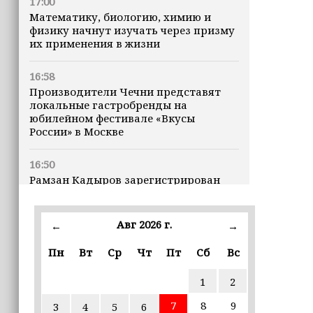
17:00
Математику, биологию, химию и
физику начнут изучать через призму
их применения в жизни
16:58
Производители Чечни представят
локальные гастробренды на
юбилейном фестивале «Вкусы
России» в Москве
16:50
Рамзан Кадыров зарегистрирован
кандидатом на должность Главы ЧР
Авг 2026 г.
16:47
←
→
Почему кошки заранее чувствуют
Пн
Вт
Ср
Чт
Пт
Сб
Вс
землетрясения, рассказала
ветеринар
1
2
16:12
7
8
9
3
4
5
6