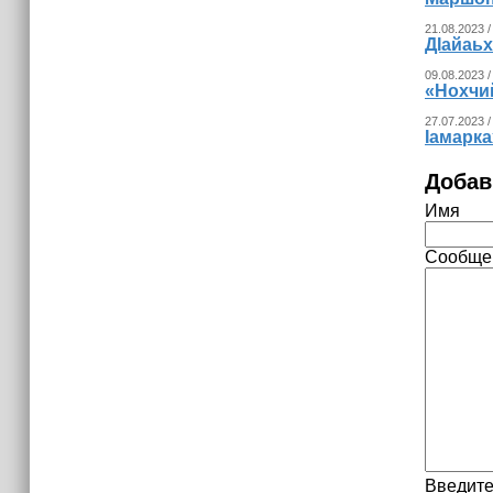
15:06
В Чечне закупили около 190 тысяч
21.08.2023 /
новых учебников для школ
ДӀайаьх
09.08.2023 /
«Нохчий
14:45
Страны Африки активно
27.07.2023 /
Iамарка
отказываются от доллара США в
своих расчётах
Добав
Имя
Сообще
Введите