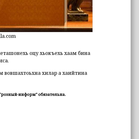
lla.com
хеташонехь оцу хьокъехь хаам бина
иса.
м вовшахтоьхна хилар а хаийтина
Грозный-информ" обязательна.