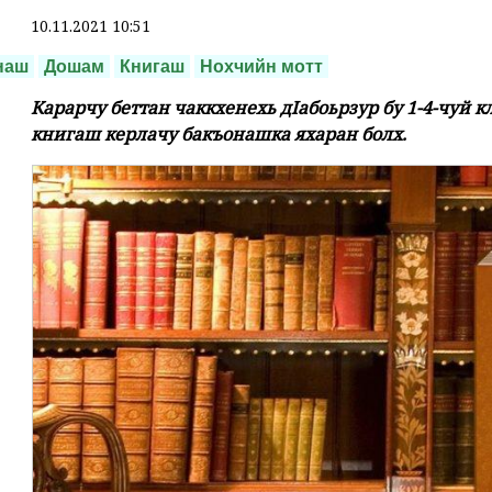
10.11.2021 10:51
наш
Дошам
Книгаш
Нохчийн мотт
Карарчу беттан чаккхенехь дӀабоьрзур бу 1-4-чуй
книгаш керлачу бакъонашка яхаран болх.