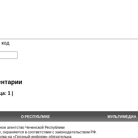
 код
нтарии
ца:
1 |
О РЕСПУБЛИКЕ
МУЛЬТИМЕДИА
е агентство Чеченской Республики
, охраняются в соответствии с законодательством РФ.
ылка на «Грозный-информ» обязательна.