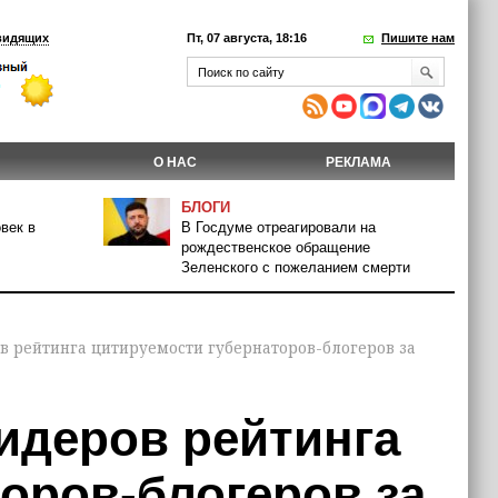
видящих
Пт, 07 августа, 18:16
Пишите нам
О НАС
РЕКЛАМА
БЛОГИ
век в
В Госдуме отреагировали на
рождественское обращение
Зеленского с пожеланием смерти
ов рейтинга цитируемости губернаторов-блогеров за
лидеров рейтинга
оров-блогеров за