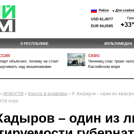
Район
Для слабо
USD 81,4077
EUR 94,0585
О РЕСПУБЛИКЕ
МУЛЬТИМЕДИА
ССИЯ
СКФО
перт объяснил, почему не стоит
Чеченец спас троих чело
шучивать над мошенниками
Каспийском море
»
НОВОСТИ
»
Власть и политика
» Р. Кадыров – один из лидер
018 года
 Кадыров – один из 
тируемости губернат