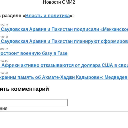
Новости СМИ2
 разделе «
Власть и политика
»:
 15.02
, Саудовская Аравия и Пакистан подписали «Мекканско
 10.50
, Саудовская Аравия и Пакистан планируют сформиров
 09.52
остроит военную базу в Газе
 14.45
 Африки активно отказываются от доллара США в свои
 14.20
храним память об Ахмате-Хаджи Кадырове»: Медведев
ить комментарий
ние