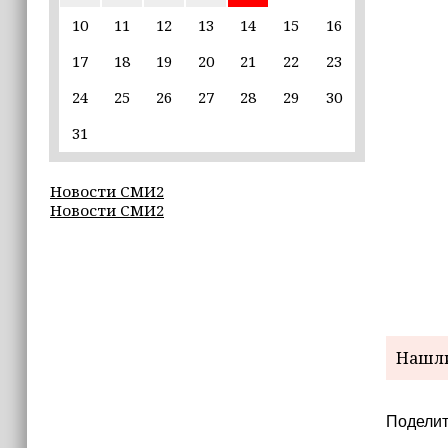
единственной альтернативой гибели
(+видео)
10
11
12
13
14
15
16
17
18
19
20
21
22
23
14:44
Ахмат Кадыров удостоен звания
24
25
26
27
28
29
30
«Нохчийн Пачхьалкхан Къонах»
31
13:50
MAX даст возможность
Новости СМИ2
разработчикам разрабатывать
Новости СМИ2
альтернативные клиенты
12:49
Силы ПВО за неделю сбили более 6500
украинских беспилотников
12:47
Нашли
В России представили универсальное
складное детское автокресло
Поделит
12:15