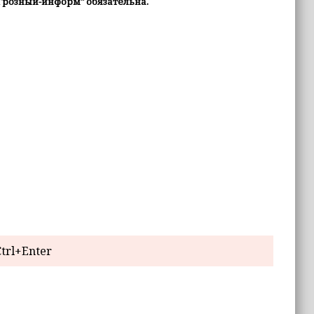
Грозный-информ" обязательна.
trl+Enter