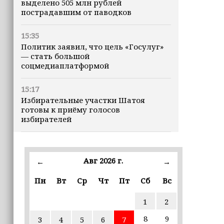
выделено 505 млн рублей
пострадавшим от паводков
15:35
Политик заявил, что цель «Госулуг»
— стать большой
соцмедиаплатформой
15:17
Избирательные участки Шатоя
готовы к приёму голосов
избирателей
15:02
Турция, Саудовская Аравия и
Авг 2026 г.
←
→
Пакистан подписали «Мекканское
соглашение» о коллективной обороне
Пн
Вт
Ср
Чт
Пт
Сб
Вс
14:58
1
2
Кадыров: сдача в плен становится
для многих военнослужащих ВСУ
8
9
3
4
5
6
7