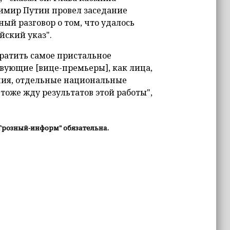
димир Путин провел заседание
ый разговор о том, что удалось
йский указ".
братить самое пристальное
твующие [вице-премьеры], как лица,
ния, отдельные национальные
тоже жду результатов этой работы",
Грозный-информ" обязательна.