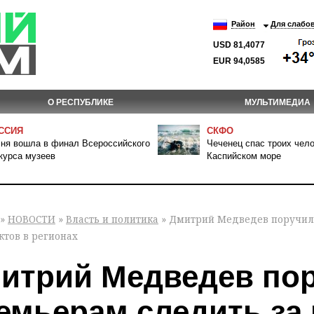
Район
Для слабо
USD 81,4077
EUR 94,0585
О РЕСПУБЛИКЕ
МУЛЬТИМЕДИА
ССИЯ
СКФО
ня вошла в финал Всероссийского
Чеченец спас троих чело
курса музеев
Каспийском море
»
НОВОСТИ
»
Власть и политика
» Дмитрий Медведев поручил 
ктов в регионах
итрий Медведев пор
емьерам следить за