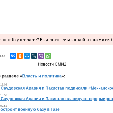
 ошибку в тексте? Выделите ее мышкой и нажмите: C
ься:
Новости СМИ2
 разделе «
Власть и политика
»:
 15.02
, Саудовская Аравия и Пакистан подписали «Мекканско
 10.50
, Саудовская Аравия и Пакистан планируют сформиров
 09.52
остроит военную базу в Газе