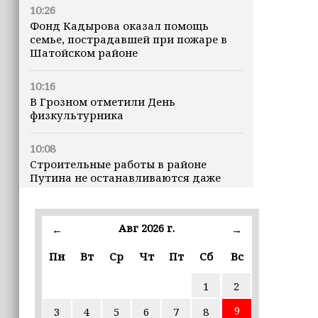
10:26
Фонд Кадырова оказал помощь
семье, пострадавшей при пожаре в
Шатойском районе
10:16
В Грозном отметили День
физкультурника
10:08
Строительные работы в районе
Путина не останавливаются даже
ночью
23:15
Авг 2026 г.
←
→
Доллар превысил 82 рубля впервые с
марта
Пн
Вт
Ср
Чт
Пт
Сб
Вс
1
2
23:06
В пяти школах столицы обновляют
9
3
4
5
6
7
8
инфраструктуру по госпрограмме