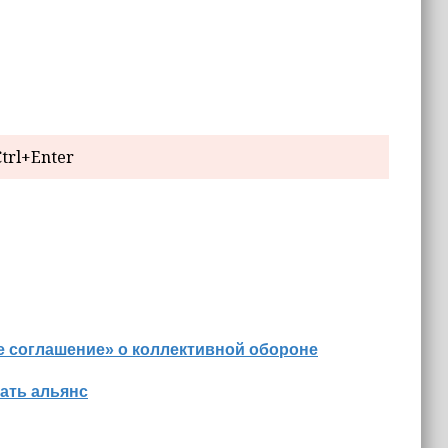
trl+Enter
е соглашение» о коллективной обороне
ать альянс