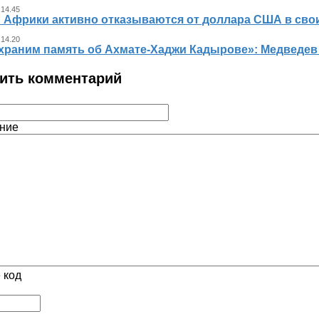
 14.45
 Африки активно отказываются от доллара США в свои
 14.20
храним память об Ахмате-Хаджи Кадырове»: Медведев
ить комментарий
ние
 код