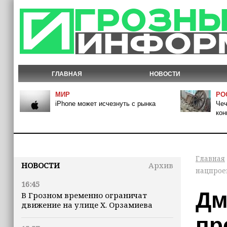
ГЛАВНАЯ
НОВОСТИ
МИР
РО
iPhone может исчезнуть с рынка
Чеч
кон
Главная
НОВОСТИ
Архив
нацпрое
16:45
Дм
В Грозном временно ограничат
движение на улице Х. Орзамиева
пр