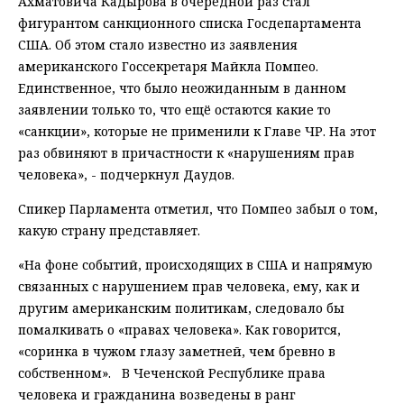
Ахматовича Кадырова в очередной раз стал
фигурантом санкционного списка Госдепартамента
США. Об этом стало известно из заявления
американского Госсекретаря Майкла Помпео.
Единственное, что было неожиданным в данном
заявлении только то, что ещё остаются какие то
«санкции», которые не применили к Главе ЧР. На этот
раз обвиняют в причастности к «нарушениям прав
человека», - подчеркнул Даудов.
Спикер Парламента отметил, что Помпео забыл о том,
какую страну представляет.
«На фоне событий, происходящих в США и напрямую
связанных с нарушением прав человека, ему, как и
другим американским политикам, следовало бы
помалкивать о «правах человека». Как говорится,
«соринка в чужом глазу заметней, чем бревно в
собственном». В Чеченской Республике права
человека и гражданина возведены в ранг