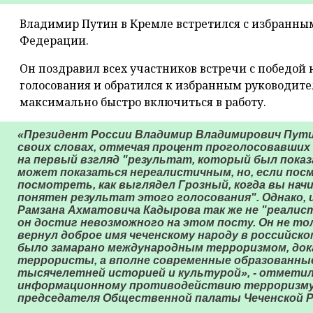
Владимир Путин в Кремле встретился с избранны
Федерации.
Он поздравил всех участников встречи с победой 
голосования и обратился к избранным руководите
максимально быстро включиться в работу.
«Президент России Владимир Владимирович Пути
своих словах, отмечая процент проголосовавших 
на первый взгляд "результат, который был показ
может показаться нереалистичным, но, если посм
посмотреть, как выглядел Грозный, когда вы начин
понятен результат этого голосования". Однако, 
Рамзана Ахматовича Кадырова так же не "реалис
он достиг невозможного на этом посту. Он не тол
вернул доброе имя чеченскому народу в российск
было замарано международным терроризмом, дока
террористы, а вполне современные образованные
тысячелетней историей и культурой», - отметил
информационному противодействию терроризму 
председателя Общественной палаты Чеченской Р