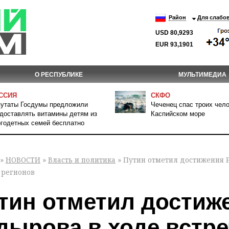
Район
Для слабо
USD 80,9293
EUR 93,1901
О РЕСПУБЛИКЕ
МУЛЬТИМЕДИА
ССИЯ
СКФО
утаты Госдумы предложили
Чеченец спас троих чело
доставлять витамины детям из
Каспийском море
годетных семей бесплатно
»
НОВОСТИ
»
Власть и политика
» Путин отметил достижения 
 регионов
тин отметил достиж
дырова в ходе встр