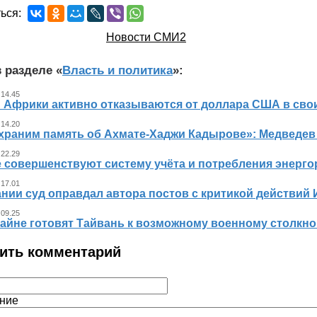
ься:
Новости СМИ2
 разделе «
Власть и политика
»:
 14.45
 Африки активно отказываются от доллара США в свои
 14.20
храним память об Ахмате-Хаджи Кадырове»: Медведев
 22.29
е совершенствуют систему учёта и потребления энерг
 17.01
нии суд оправдал автора постов с критикой действий 
 09.25
айне готовят Тайвань к возможному военному столкно
ить комментарий
ние