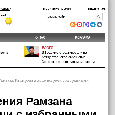
видящих
Пт, 07 августа, 09:35
Пишите нам
О НАС
РЕКЛАМА
БЛОГИ
век в
В Госдуме отреагировали на
рождественское обращение
Зеленского с пожеланием смерти
Рамзана Кадырова в ходе встречи с избранными
ения Рамзана
ечи с избранными