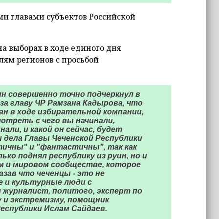
ми главами субъектов Российской
на выборах в ходе единого дня
лям регионов с просьбой
н совершенно точно подчеркнул в
за главу ЧР Рамзана Кадырова, что
ан в ходе избирательной компании,
отреть с чего вы начинали,
али, и какой он сейчас, будет
и дела Главы Чеченской Республики
тичны" и "фантастичны", так как
ько поднял республику из руин, но и
ом и мировом сообществе, которое
зав что чеченцы - это не
 и культурные люди с
 журналист, политого, эксперт по
и экстремизму, помощник
еспублики Ислам Сайдаев.