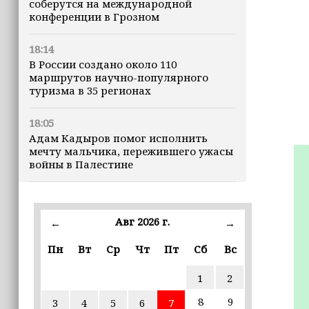
соберутся на международной
конференции в Грозном
18:14
В России создано около 110
маршрутов научно-популярного
туризма в 35 регионах
18:05
Адам Кадыров помог исполнить
мечту мальчика, пережившего ужасы
войны в Палестине
17:00
Математику, биологию, химию и
Авг 2026 г.
←
→
физику начнут изучать через призму
их применения в жизни
Пн
Вт
Ср
Чт
Пт
Сб
Вс
16:58
1
2
Производители Чечни представят
локальные гастробренды на
8
9
3
4
5
6
7