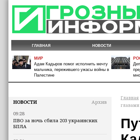
ГЛАВНАЯ
НОВОСТИ
МИР
РО
Адам Кадыров помог исполнить мечту
Деп
мальчика, пережившего ужасы войны в
пре
Палестине
мно
Главная
НОВОСТИ
Архив
главами
09:28
Пу
ПВО за ночь сбила 203 украинских
БПЛА
Ка