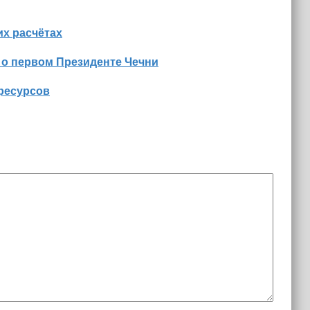
х расчётах
 о первом Президенте Чечни
оресурсов