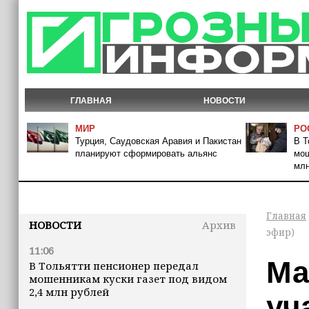
ГЛАВНАЯ
НОВОСТИ
МИР
РО
Турция, Саудовская Аравия и Пакистан
В Т
планируют сформировать альянс
мош
млн
Главная
НОВОСТИ
Архив
эфир)
11:06
Ма
В Тольятти пенсионер передал
мошенникам куски газет под видом
2,4 млн рублей
уч