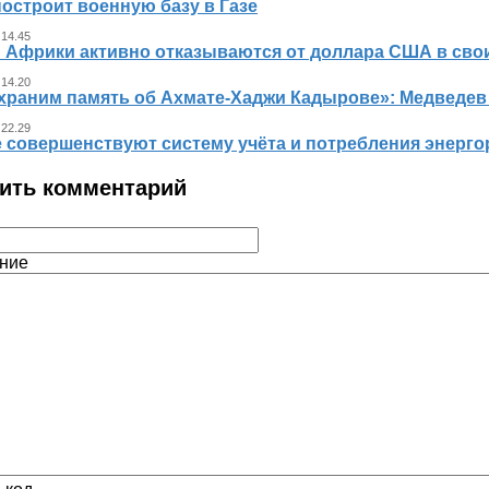
остроит военную базу в Газе
 14.45
 Африки активно отказываются от доллара США в свои
 14.20
храним память об Ахмате-Хаджи Кадырове»: Медведев
 22.29
е совершенствуют систему учёта и потребления энерг
ить комментарий
ние