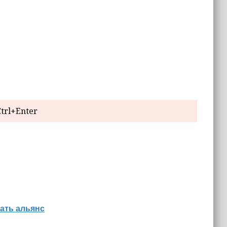
trl+Enter
ать альянс