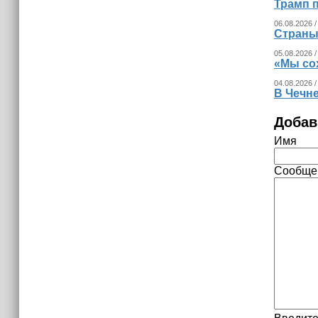
Трамп п
соберутся на международной
конференции в Грозном
06.08.2026 /
Страны
05.08.2026 /
«Мы со
04.08.2026 /
В Чечн
Добав
Имя
Сообще