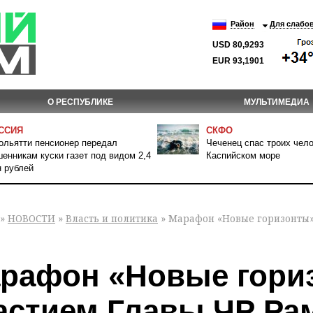
Район
Для слабо
USD 80,9293
EUR 93,1901
О РЕСПУБЛИКЕ
МУЛЬТИМЕДИА
ССИЯ
СКФО
ольятти пенсионер передал
Чеченец спас троих чело
енникам куски газет под видом 2,4
Каспийском море
 рублей
»
НОВОСТИ
»
Власть и политика
» Марафон «Новые горизонты»
рафон «Новые гори
астием Главы ЧР Ра