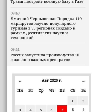
Трамп построит военную базу в Газе
09:43
Дмитрий Чернышенко: Порядка 110
маршрутов научно-популярного
туризма в 35 регионах создано в
рамках Десятилетия науки и
технологий
09:41
Россия запустила производство 10
жизненно важных препаратов
09:36
В ЧГПУ стартовала стажировка для
Авг 2026 г.
←
→
студентов из Ирака и Иордании
Пн
Вт
Ср
Чт
Пт
Сб
Вс
09:28
ПВО за ночь сбила 203 украинских
1
2
БПЛА
8
9
3
4
5
6
7