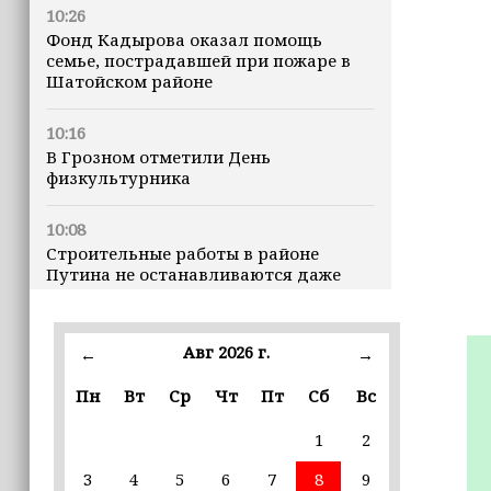
10:26
Фонд Кадырова оказал помощь
семье, пострадавшей при пожаре в
Шатойском районе
10:16
В Грозном отметили День
физкультурника
10:08
Строительные работы в районе
Путина не останавливаются даже
ночью
23:15
Авг 2026 г.
←
→
Доллар превысил 82 рубля впервые с
марта
Пн
Вт
Ср
Чт
Пт
Сб
Вс
1
2
23:06
В пяти школах столицы обновляют
3
4
5
6
7
8
9
инфраструктуру по госпрограмме