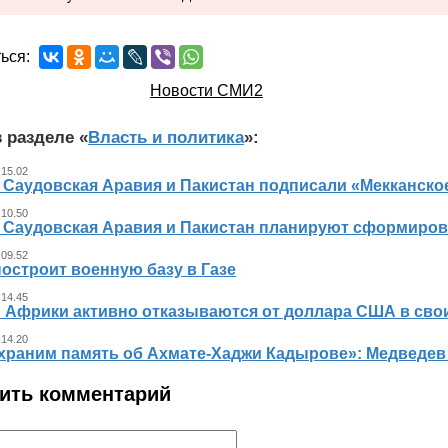
ься:
Новости СМИ2
 разделе «
Власть и политика
»:
 15.02
, Саудовская Аравия и Пакистан подписали «Мекканско
 10.50
, Саудовская Аравия и Пакистан планируют сформиров
 09.52
остроит военную базу в Газе
 14.45
 Африки активно отказываются от доллара США в свои
 14.20
храним память об Ахмате-Хаджи Кадырове»: Медведев
ить комментарий