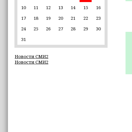
10
11
12
13
14
15
16
22:30
17
18
19
20
21
22
23
Силы ПВО сбили 75 БПЛА над
регионами России за последние
24
25
26
27
28
29
30
сутки
31
20:09
iPhone может исчезнуть с рынка
Новости СМИ2
Новости СМИ2
19:37
9 августа в Грозном пройдет дрифт-
фестиваль
17:30
Эксперт объяснил, почему не стоит
подшучивать над мошенниками