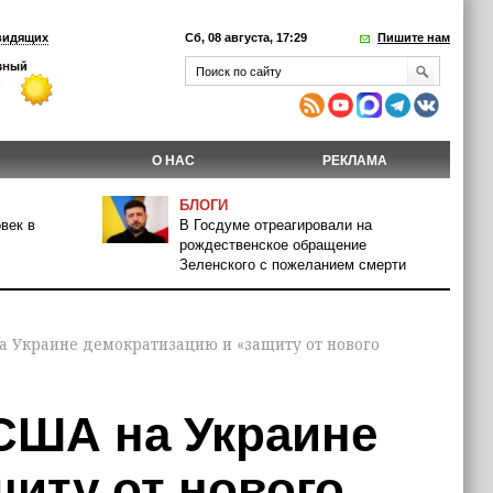
видящих
Сб, 08 августа, 17:29
Пишите нам
О НАС
РЕКЛАМА
БЛОГИ
век в
В Госдуме отреагировали на
рождественское обращение
Зеленского с пожеланием смерти
а Украине демократизацию и «защиту от нового
США на Украине
иту от нового