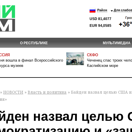
Район
Для слабо
USD 81,4077
EUR 94,0585
О РЕСПУБЛИКЕ
МУЛЬТИМЕДИА
ССИЯ
СКФО
ня вошла в финал Всероссийского
Чеченец спас троих чело
курса музеев
Каспийском море
»
НОВОСТИ
»
Власть и политика
» Байден назвал целью США н
ия»
йден назвал целью 
мократизацию и «защ