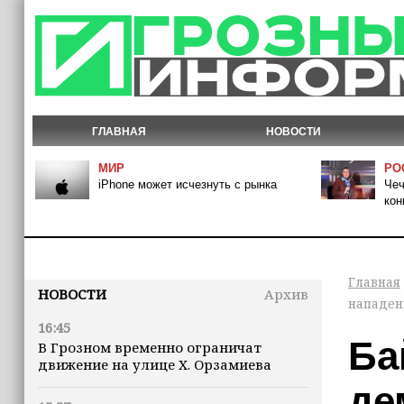
ГЛАВНАЯ
НОВОСТИ
МИР
РО
iPhone может исчезнуть с рынка
Чеч
кон
Главная
НОВОСТИ
Архив
нападен
16:45
Ба
В Грозном временно ограничат
движение на улице Х. Орзамиева
де