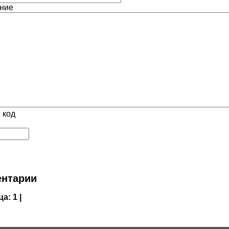
ние
 код
нтарии
ца:
1 |