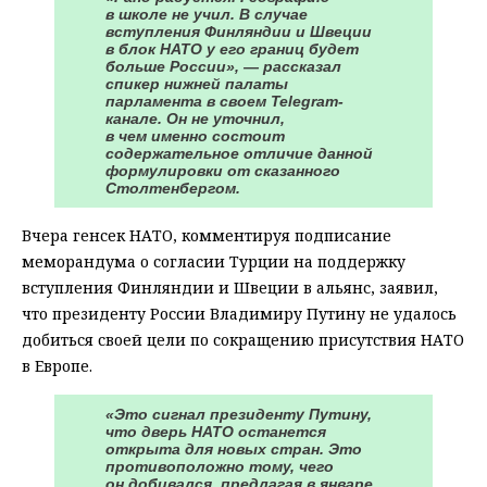
в школе не учил. В случае
вступления Финляндии и Швеции
в блок НАТО у его границ будет
больше России», — рассказал
спикер нижней палаты
парламента в своем Telegram-
канале. Он не уточнил,
в чем именно состоит
содержательное отличие данной
формулировки от сказанного
Столтенбергом.
Вчера генсек НАТО, комментируя подписание
меморандума о согласии Турции на поддержку
вступления Финляндии и Швеции в альянс, заявил,
что президенту России Владимиру Путину не удалось
добиться своей цели по сокращению присутствия НАТО
в Европе.
«Это сигнал президенту Путину,
что дверь НАТО останется
открыта для новых стран. Это
противоположно тому, чего
он добивался, предлагая в январе