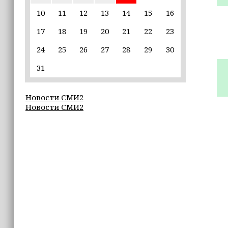
10
11
12
13
14
15
16
14:58
Кадыров: сдача в плен становится
17
18
19
20
21
22
23
для многих военнослужащих ВСУ
единственной альтернативой гибели
24
25
26
27
28
29
30
(+видео)
31
14:44
Ахмат Кадыров удостоен звания
Новости СМИ2
«Нохчийн Пачхьалкхан Къонах»
Новости СМИ2
13:50
MAX даст возможность
разработчикам разрабатывать
альтернативные клиенты
12:49
Силы ПВО за неделю сбили более 6500
украинских беспилотников
12:47