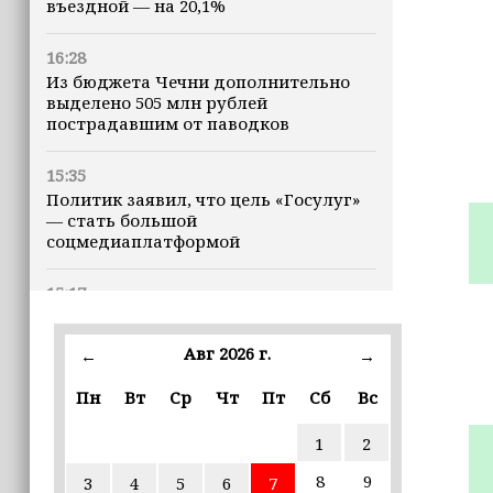
въездной — на 20,1%
16:28
Из бюджета Чечни дополнительно
выделено 505 млн рублей
пострадавшим от паводков
15:35
Политик заявил, что цель «Госулуг»
— стать большой
соцмедиаплатформой
15:17
Избирательные участки Шатоя
готовы к приёму голосов
Авг 2026 г.
←
→
избирателей
Пн
Вт
Ср
Чт
Пт
Сб
Вс
15:02
Турция, Саудовская Аравия и
1
2
Пакистан подписали «Мекканское
соглашение» о коллективной обороне
8
9
3
4
5
6
7