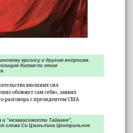
инскому кризису и другим вопросам.
позицию Китая по этим
я.
шательства внешних сил
нно обожжет сам себя», заявил
го разговора с президентом США
и “независимости Тайваня”,
ит слова Си Цзиньпина Центральное