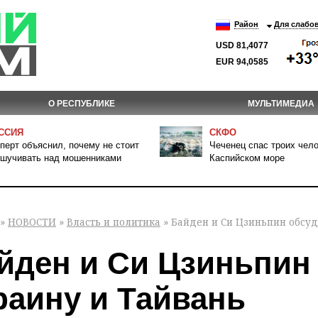
Район
Для слабо
USD 81,4077
EUR 94,0585
О РЕСПУБЛИКЕ
МУЛЬТИМЕДИА
ССИЯ
СКФО
перт объяснил, почему не стоит
Чеченец спас троих чело
шучивать над мошенниками
Каспийском море
»
НОВОСТИ
»
Власть и политика
» Байден и Си Цзиньпин обсу
йден и Си Цзиньпин
раину и Тайвань