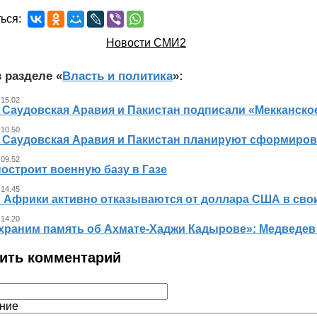
ься:
Новости СМИ2
 разделе «
Власть и политика
»:
 15.02
, Саудовская Аравия и Пакистан подписали «Мекканско
 10.50
, Саудовская Аравия и Пакистан планируют сформиров
 09.52
остроит военную базу в Газе
 14.45
 Африки активно отказываются от доллара США в свои
 14.20
храним память об Ахмате-Хаджи Кадырове»: Медведев
ить комментарий
ние