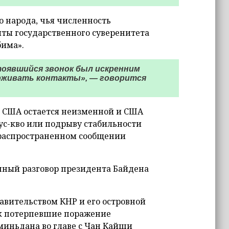
о народа, чья численность
иты государственного суверенитета
бима».
тоявшийся звонок был искренним
рживать контакты», — говорится
а США остается неизменной и США
ус-кво или подрыву стабильности
в распространенном сообщении
онный разговор президента Байдена
ительством КНР и его островной
как потерпевшие поражение
миньдана во главе с Чан Кайши