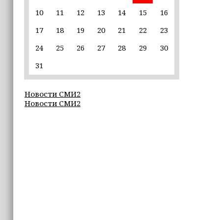
10
11
12
13
14
15
16
22:30
17
18
19
20
21
22
23
Силы ПВО сбили 75 БПЛА над
регионами России за последние
24
25
26
27
28
29
30
сутки
31
20:09
iPhone может исчезнуть с рынка
Новости СМИ2
Новости СМИ2
19:37
9 августа в Грозном пройдет дрифт-
фестиваль
17:30
Эксперт объяснил, почему не стоит
подшучивать над мошенниками