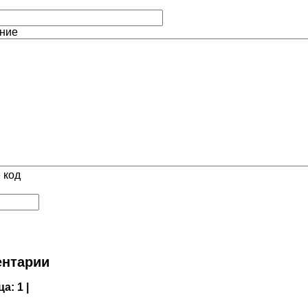
ние
 код
нтарии
ца:
1 |