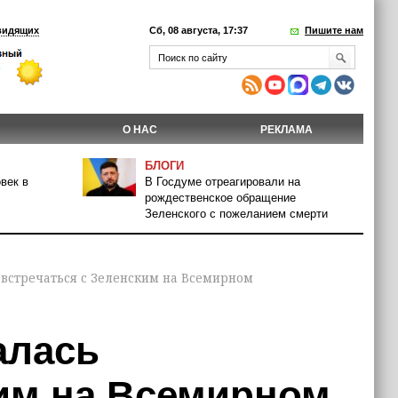
видящих
Сб, 08 августа, 17:37
Пишите нам
О НАС
РЕКЛАМА
БЛОГИ
век в
В Госдуме отреагировали на
рождественское обращение
Зеленского с пожеланием смерти
 встречаться с Зеленским на Всемирном
алась
ким на Всемирном