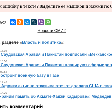
 ошибку в тексте? Выделите ее мышкой и нажмите: C
ься:
Новости СМИ2
 разделе «
Власть и политика
»:
 15.02
, Саудовская Аравия и Пакистан подписали «Мекканско
 10.50
, Саудовская Аравия и Пакистан планируют сформиров
 09.52
остроит военную базу в Газе
 14.45
 Африки активно отказываются от доллара США в свои
 14.20
храним память об Ахмате-Хаджи Кадырове»: Медведев
ить комментарий