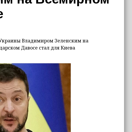
е
м Украины Владимиром Зеленским на
арском Давосе стал для Киева