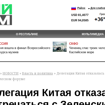
Район
Для слабо
USD 81,4077
EUR 94,0585
О РЕСПУБЛИКЕ
МУЛЬТИМЕДИА
ССИЯ
СКФО
ня вошла в финал Всероссийского
Чеченец спас троих чело
курса музеев
Каспийском море
»
НОВОСТИ
»
Власть и политика
» Делегация Китая отказалась
ческом форуме
легация Китая отказ
тречаться с Зеленс