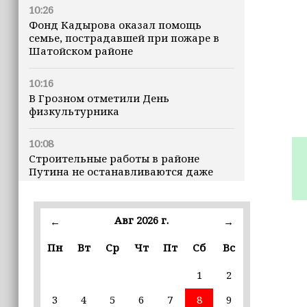
10:26
Фонд Кадырова оказал помощь
семье, пострадавшей при пожаре в
Шатойском районе
10:16
В Грозном отметили День
физкультурника
10:08
Строительные работы в районе
Путина не останавливаются даже
ночью
23:15
Авг 2026 г.
←
→
Доллар превысил 82 рубля впервые с
марта
Пн
Вт
Ср
Чт
Пт
Сб
Вс
1
2
23:06
В пяти школах столицы обновляют
3
4
5
6
7
8
9
инфраструктуру по госпрограмме