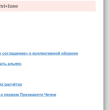
trl+Enter
е соглашение» о коллективной обороне
ать альянс
х расчётах
 о первом Президенте Чечни