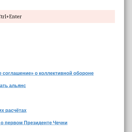
trl+Enter
е соглашение» о коллективной обороне
ать альянс
х расчётах
 о первом Президенте Чечни