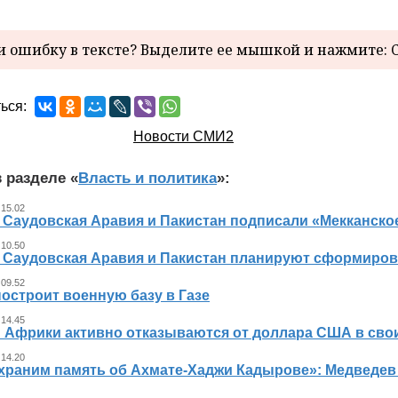
 ошибку в тексте? Выделите ее мышкой и нажмите: C
ься:
Новости СМИ2
 разделе «
Власть и политика
»:
 15.02
, Саудовская Аравия и Пакистан подписали «Мекканско
 10.50
, Саудовская Аравия и Пакистан планируют сформиров
 09.52
остроит военную базу в Газе
 14.45
 Африки активно отказываются от доллара США в свои
 14.20
храним память об Ахмате-Хаджи Кадырове»: Медведев