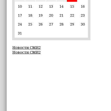
16:55
10
11
12
13
14
15
16
В Шелковском районе обучают
17
18
19
20
21
22
23
обходчиков в рамках проекта
«ИнформУИК»
24
25
26
27
28
29
30
16:55
31
Умар Даудов награжден Орденом
Кадырова
Новости СМИ2
Новости СМИ2
16:34
Росгвардейцы провели урок
мужества для воспитанников
детского лагеря «Майралла»
16:30
Дмитрий Чернышенко: Внутренний
туризм в России вырос на 4,3%,
въездной — на 20,1%