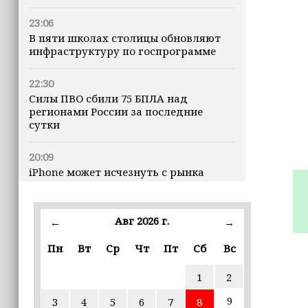
23:06
В пяти школах столицы обновляют
инфраструктуру по госпрограмме
22:30
Силы ПВО сбили 75 БПЛА над
регионами России за последние
сутки
20:09
iPhone может исчезнуть с рынка
19:37
9 августа в Грозном пройдет дрифт-
Авг 2026 г.
←
→
фестиваль
Пн
Вт
Ср
Чт
Пт
Сб
Вс
17:30
1
2
Эксперт объяснил, почему не стоит
подшучивать над мошенниками
9
3
4
5
6
7
8