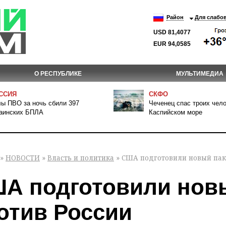
Район
Для слабо
USD 81,4077
EUR 94,0585
О РЕСПУБЛИКЕ
МУЛЬТИМЕДИА
ССИЯ
СКФО
ы ПВО за ночь сбили 397
Чеченец спас троих чело
аинских БПЛА
Каспийском море
»
НОВОСТИ
»
Власть и политика
» США подготовили новый пак
А подготовили новы
отив России