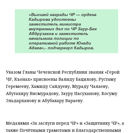
⠀
«Высшей награды ЧР — ордена
Кадырова удостоены
заместитель министра
внутренних дел по ЧР Заур-Бек
Абдрузаков и заместитель
начальника полиции по
оперативной работе Юнади
Адаев»,- подчеркнул Кадыров.
⠀
Указом Главы Чеченской Республики звания «Герой
ЧР, Къонах» присвоены Валиду Бацилову, Рустаму
Геремееву, Хамиду Сайдуеву, Мураду Чалаеву,
Абутахиру Висмурадову, Зауру Насуханову, Косуму
Эльдарханову и Абубакару Вараеву.
⠀
Медалями «За заслуги перед ЧР» и «Защитнику ЧР», а
также Почётными грамотами и Благодарственными