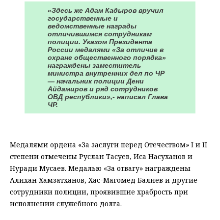
«Здесь же Адам Кадыров вручил
государственные и
ведомственные награды
отличившимся сотрудникам
полиции. Указом Президента
России медалями «За отличие в
охране общественного порядка»
награждены заместитель
министра внутренних дел по ЧР
— начальник полиции Дени
Айдамиров и ряд сотрудников
ОВД республики»,- написал Глава
ЧР.
⠀
Медалями ордена «За заслуги перед Отечеством» I и II
степени отмечены Руслан Тасуев, Иса Насуханов и
Нуради Мусаев. Медалью «За отвагу» награждены
Алихан Хамзатханов, Хас-Магомед Балиев и другие
сотрудники полиции, проявившие храбрость при
исполнении служебного долга.