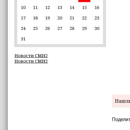
10
11
12
13
14
15
16
22:30
17
18
19
20
21
22
23
Силы ПВО сбили 75 БПЛА над
регионами России за последние
24
25
26
27
28
29
30
сутки
31
20:09
iPhone может исчезнуть с рынка
Новости СМИ2
Новости СМИ2
19:37
9 августа в Грозном пройдет дрифт-
фестиваль
17:30
Эксперт объяснил, почему не стоит
Нашли
подшучивать над мошенниками
Поделит