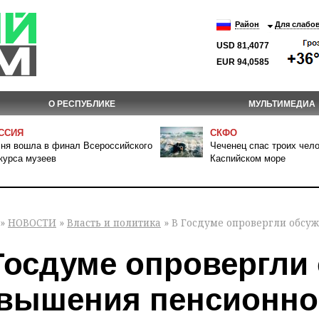
Район
Для слабо
USD 81,4077
EUR 94,0585
О РЕСПУБЛИКЕ
МУЛЬТИМЕДИА
ССИЯ
СКФО
ня вошла в финал Всероссийского
Чеченец спас троих чело
курса музеев
Каспийском море
»
НОВОСТИ
»
Власть и политика
» В Госдуме опровергли обсу
Госдуме опровергли
вышения пенсионног