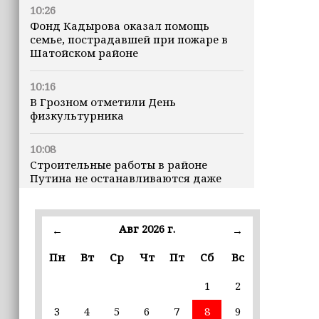
10:26
Фонд Кадырова оказал помощь
семье, пострадавшей при пожаре в
Шатойском районе
10:16
В Грозном отметили День
физкультурника
10:08
Строительные работы в районе
Путина не останавливаются даже
ночью
23:15
Авг 2026 г.
←
→
Доллар превысил 82 рубля впервые с
марта
Пн
Вт
Ср
Чт
Пт
Сб
Вс
1
2
23:06
В пяти школах столицы обновляют
3
4
5
6
7
8
9
инфраструктуру по госпрограмме