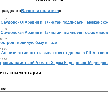
 разделе «
Власть и политика
»:
 15.02
, Саудовская Аравия и Пакистан подписали «Мекканско
 10.50
, Саудовская Аравия и Пакистан планируют сформиров
 09.52
остроит военную базу в Газе
 14.45
 Африки активно отказываются от доллара США в свои
 14.20
храним память об Ахмате-Хаджи Кадырове»: Медведев
ить комментарий
ние