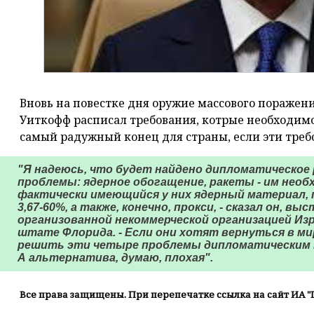
Вновь на повестке дня оружие массового поражения
Уиткофф расписал требования, котрые необходимо
самый радужный конец для страны, если эти треб
"Я надеюсь, что будет найдено дипломатическо
проблемы: ядерное обогащение, ракеты - им необ
фактически имеющийся у них ядерный материал, 
3,67-60%, а также, конечно, прокси, - сказал он, в
организованной некоммерческой организацией Изр
штате Флорида. - Если они хотят вернуться в м
решить эти четыре проблемы дипломатическим п
А альтернатива, думаю, плохая".
Все права защищены. При перепечатке ссылка на сайт ИА "