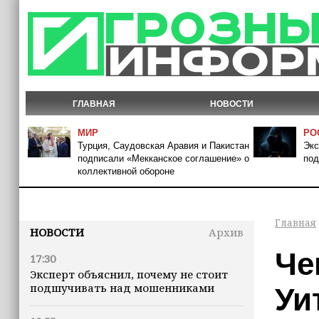
ГЛАВНАЯ
НОВОСТИ
МИР
РО
Турция, Саудовская Аравия и Пакистан
Экс
подписали «Мекканское соглашение» о
под
коллективной обороне
Главная
НОВОСТИ
Архив
Че
17:30
Эксперт объяснил, почему не стоит
подшучивать над мошенниками
Уи