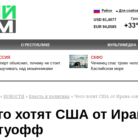
Район
Для слабо
USD 81,4077
EUR 94,0585
О РЕСПУБЛИКЕ
МУЛЬТИМЕДИА
ССИЯ
СКФО
перт объяснил, почему не стоит
Чеченец спас троих чело
шучивать над мошенниками
Каспийском море
»
НОВОСТИ
»
Власть и политика
» Чего хотят США от Ирана оз
го хотят США от Ира
туофф