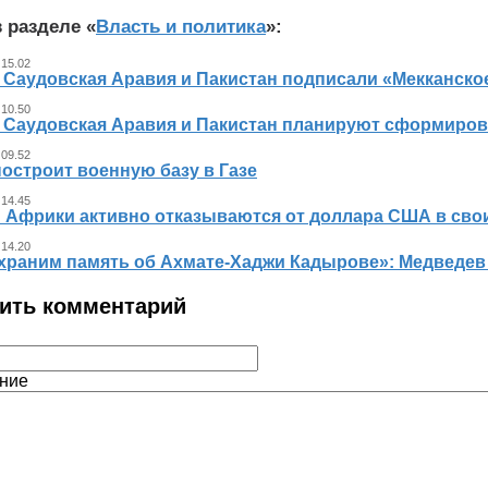
 разделе «
Власть и политика
»:
 15.02
, Саудовская Аравия и Пакистан подписали «Мекканско
 10.50
, Саудовская Аравия и Пакистан планируют сформиров
 09.52
остроит военную базу в Газе
 14.45
 Африки активно отказываются от доллара США в свои
 14.20
храним память об Ахмате-Хаджи Кадырове»: Медведев
ить комментарий
ние