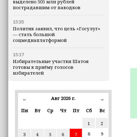
выделено 505 млн рублей
пострадавшим от паводков
15:35
Политик заявил, что цель «Госулуг»
— стать большой
соцмедиаплатформой
15:17
Избирательные участки Шатоя
готовы к приёму голосов
избирателей
15:02
Турция, Саудовская Аравия и
Авг 2026 г.
←
→
Пакистан подписали «Мекканское
соглашение» о коллективной обороне
Пн
Вт
Ср
Чт
Пт
Сб
Вс
14:58
1
2
Кадыров: сдача в плен становится
для многих военнослужащих ВСУ
8
9
3
4
5
6
7