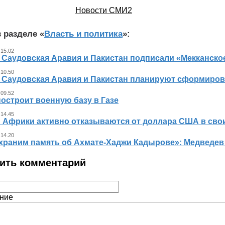
Новости СМИ2
 разделе «
Власть и политика
»:
 15.02
, Саудовская Аравия и Пакистан подписали «Мекканско
 10.50
, Саудовская Аравия и Пакистан планируют сформиров
 09.52
остроит военную базу в Газе
 14.45
 Африки активно отказываются от доллара США в свои
 14.20
храним память об Ахмате-Хаджи Кадырове»: Медведев
ить комментарий
ние