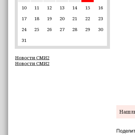
10
11
12
13
14
15
16
22:30
17
18
19
20
21
22
23
Силы ПВО сбили 75 БПЛА над
регионами России за последние
24
25
26
27
28
29
30
сутки
31
20:09
iPhone может исчезнуть с рынка
Новости СМИ2
Новости СМИ2
19:37
9 августа в Грозном пройдет дрифт-
фестиваль
17:30
Эксперт объяснил, почему не стоит
подшучивать над мошенниками
Нашли
Поделит