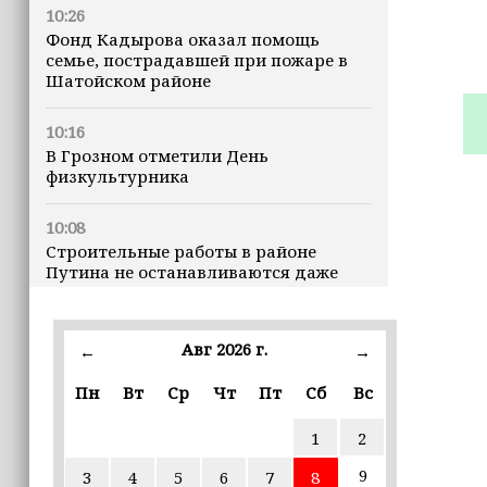
10:26
Фонд Кадырова оказал помощь
семье, пострадавшей при пожаре в
Шатойском районе
10:16
В Грозном отметили День
физкультурника
10:08
Строительные работы в районе
Путина не останавливаются даже
ночью
23:15
Авг 2026 г.
←
→
Доллар превысил 82 рубля впервые с
марта
Пн
Вт
Ср
Чт
Пт
Сб
Вс
1
2
23:06
В пяти школах столицы обновляют
9
3
4
5
6
7
8
инфраструктуру по госпрограмме