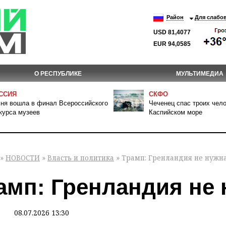
Район
Для слабо
USD 81,4077
EUR 94,0585
О РЕСПУБЛИКЕ
МУЛЬТИМЕДИА
ССИЯ
СКФО
ня вошла в финал Всероссийского
Чеченец спас троих чело
курса музеев
Каспийском море
»
НОВОСТИ
»
Власть и политика
» Трамп: Гренландия не нужн
амп: Гренландия не
08.07.2026 13:30