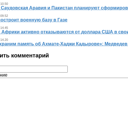
 10.50
, Саудовская Аравия и Пакистан планируют сформиров
 09.52
остроит военную базу в Газе
 14.45
 Африки активно отказываются от доллара США в свои
 14.20
храним память об Ахмате-Хаджи Кадырове»: Медведев
ить комментарий
ние