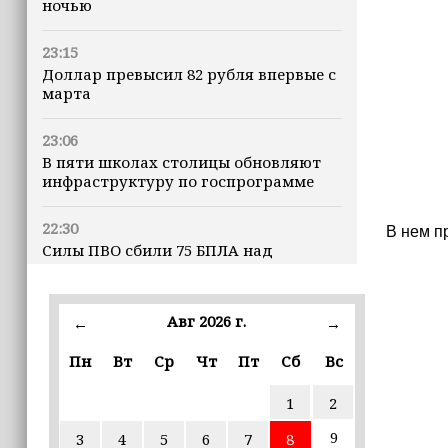
ночью
23:15
Доллар превысил 82 рубля впервые с
марта
23:06
В пяти школах столицы обновляют
инфраструктуру по госпрограмме
22:30
В нем п
Силы ПВО сбили 75 БПЛА над
регионами России за последние
сутки
Авг 2026 г.
←
→
20:09
iPhone может исчезнуть с рынка
Пн
Вт
Ср
Чт
Пт
Сб
Вс
1
2
19:37
9 августа в Грозном пройдет дрифт-
9
3
4
5
6
7
8
фестиваль