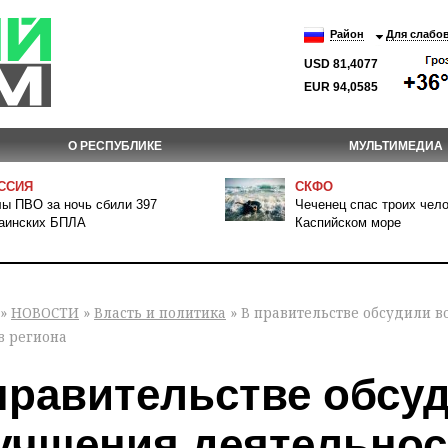
Район
Для слабо
USD 81,4077
EUR 94,0585
О РЕСПУБЛИКЕ
МУЛЬТИМЕДИА
ССИЯ
СКФО
ы ПВО за ночь сбили 397
Чеченец спас троих чело
аинских БПЛА
Каспийском море
»
НОВОСТИ
»
Власть и политика
» В правительстве обсудили 
в региона
правительстве обсу
учшения деятельнос