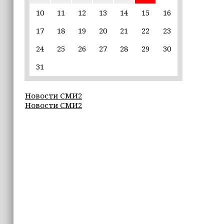
10
11
12
13
14
15
16
17:30
17
18
19
20
21
22
23
Эксперт объяснил, почему не стоит
подшучивать над мошенниками
24
25
26
27
28
29
30
16:55
31
В Шелковском районе обучают
обходчиков в рамках проекта
Новости СМИ2
«ИнформУИК»
Новости СМИ2
16:55
Умар Даудов награжден Орденом
Кадырова
16:34
Росгвардейцы провели урок
мужества для воспитанников
детского лагеря «Майралла»