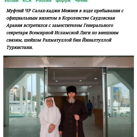
Ислам
КСА
Россия
форум
Чечня
Муфтий ЧР Салах-хаджи Межиев в ходе пребывания с
официальным визитом в Королевстве Саудовская
Аравия встретился с заместителем Генерального
секретаря Всемирной Исламской Лиги по внешним
связям, шейхом Рахматуллой бин Йиналтуллой
Туркистани.