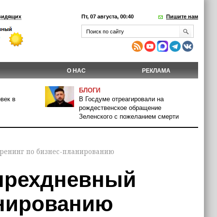
видящих
Пт, 07 августа, 00:40
Пишите нам
О НАС
РЕКЛАМА
БЛОГИ
век в
В Госдуме отреагировали на
рождественское обращение
Зеленского с пожеланием смерти
ренинг по бизнес-планированию
тырехдневный
анированию