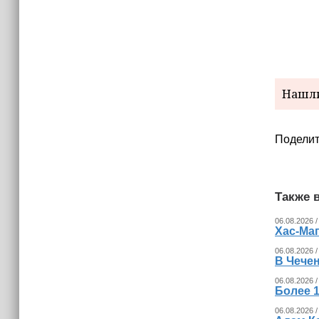
15:06
В Чечне закупили около 190 тысяч
новых учебников для школ
14:45
Страны Африки активно
отказываются от доллара США в
Нашли
своих расчётах
Поделит
Также в
06.08.2026 /
Хас-Ма
06.08.2026 /
В Чечен
06.08.2026 /
Более 1
06.08.2026 /