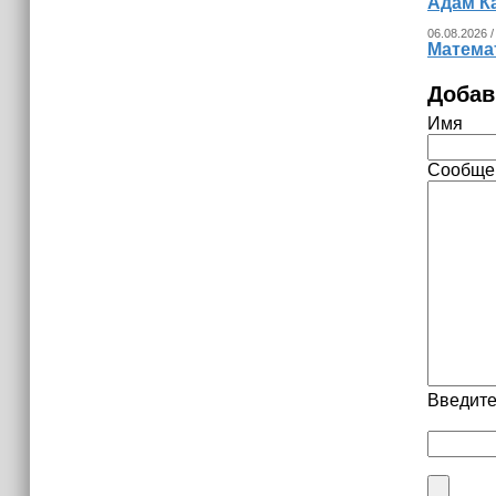
Адам К
06.08.2026 /
Математ
Добав
Имя
Сообще
Введите