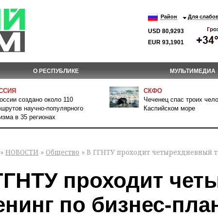
Район
Для слабо
USD 80,9293
EUR 93,1901
О РЕСПУБЛИКЕ
МУЛЬТИМЕДИА
ССИЯ
СКФО
оссии создано около 110
Чеченец спас троих чело
шрутов научно-популярного
Каспийском море
изма в 35 регионах
»
НОВОСТИ
»
Общество
» В ГГНТУ проходит четырехдневный т
ГГНТУ проходит че
енинг по бизнес-пл