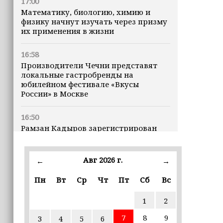
17:00
Математику, биологию, химию и
физику начнут изучать через призму
их применения в жизни
16:58
Производители Чечни представят
локальные гастробренды на
юбилейном фестивале «Вкусы
России» в Москве
16:50
Рамзан Кадыров зарегистрирован
кандидатом на должность Главы ЧР
Авг 2026 г.
16:47
←
→
Почему кошки заранее чувствуют
Пн
Вт
Ср
Чт
Пт
Сб
Вс
землетрясения, рассказала
ветеринар
1
2
16:12
7
8
9
3
4
5
6