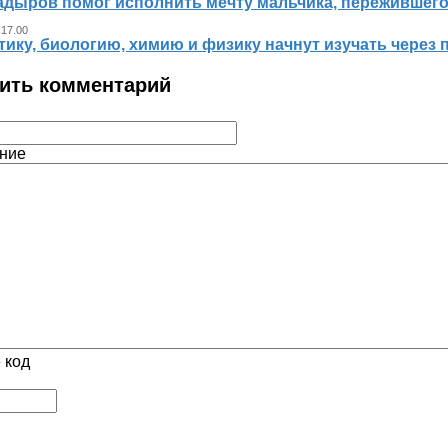
адыров помог исполнить мечту мальчика, пережившег
 17.00
ику, биологию, химию и физику начнут изучать через 
ить комментарий
ние
 код