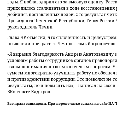
годы. Я поблагодарил его за высокую оценку. Расс
приходилось сталкиваться в ходе восстановления 
добились поставленных целей. Это результат чётк
Президента Чеченской Республики, Героя России 
руководитель Чечни.
Глава ЧР отметил, что сплочённость и целеустре
позволили превратить Чечню в самый процветающ
«Я выразил благодарность Андрею Анатольевичу з
условиям работы сотрудников органов правопоряд
взаимопонимания по всем ключевым вопросам. Ув
сумеем многократно улучшить работу по обеспеч
и противодействии коррупции. Это позволит не 
результаты, но и повысить их», - написал на свое
ВКонтакте Кадыров.
Все права защищены. При перепечатке ссылка на сайт ИА "