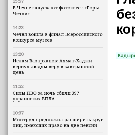
15:57
В Чечне запускают фотоквест «Горы
бе
Чечни»
ко
14:23
Чечня вошла в финал Всероссийского
конкурса музеев
13:20
Кадыр
Ислам Вазарханов: Ахмат-Хаджи
вернул людям веру в завтрашний
день
11:52
Силы ПВО за ночь сбили 397
украинских БПЛА
10:37
Минтруд предложил расширить круг
лиц, имеющих право на две пенсии