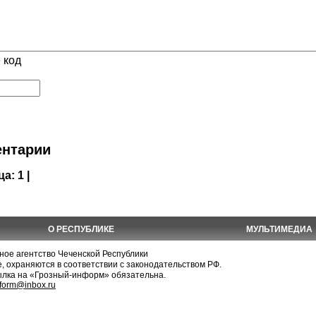
 код
нтарии
ца:
1 |
О РЕСПУБЛИКЕ
МУЛЬТИМЕДИА
е агентство Чеченской Республики
, охраняются в соответствии с законодательством РФ.
ылка на «Грозный-информ» обязательна.
nform@inbox.ru