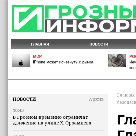
ГЛАВНАЯ
НОВОСТИ
МИР
РО
iPhone может исчезнуть с рынка
Чеч
кон
Главная
НОВОСТИ
Архив
безопас
16:45
Гл
В Грозном временно ограничат
движение на улице Х. Орзамиева
Гл