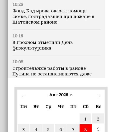
10:26
Фонд Кадырова оказал помощь
семье, пострадавшей при пожаре в
Шатойском районе
10:16
В Грозном отметили День
физкультурника
10:08
Строительные работы в районе
Путина не останавливаются даже
ночью
23:15
Авг 2026 г.
←
→
Доллар превысил 82 рубля впервые с
марта
Пн
Вт
Ср
Чт
Пт
Сб
Вс
1
2
23:06
В пяти школах столицы обновляют
9
3
4
5
6
7
8
инфраструктуру по госпрограмме