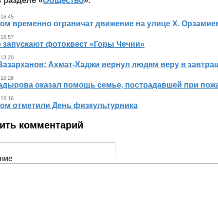
 разделе «
Общество
»:
 16.45
ном временно ограничат движение на улице Х. Орзамие
 15.57
е запускают фотоквест «Горы Чечни»
 13.20
Вазарханов: Ахмат-Хаджи вернул людям веру в завтра
 10.26
адырова оказал помощь семье, пострадавшей при пож
 10.16
ном отметили День физкультурника
ить комментарий
ние