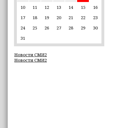
10
11
12
13
14
15
16
22:30
17
18
19
20
21
22
23
Силы ПВО сбили 75 БПЛА над
регионами России за последние
24
25
26
27
28
29
30
сутки
31
20:09
iPhone может исчезнуть с рынка
Новости СМИ2
Новости СМИ2
19:37
9 августа в Грозном пройдет дрифт-
фестиваль
17:30
Эксперт объяснил, почему не стоит
подшучивать над мошенниками