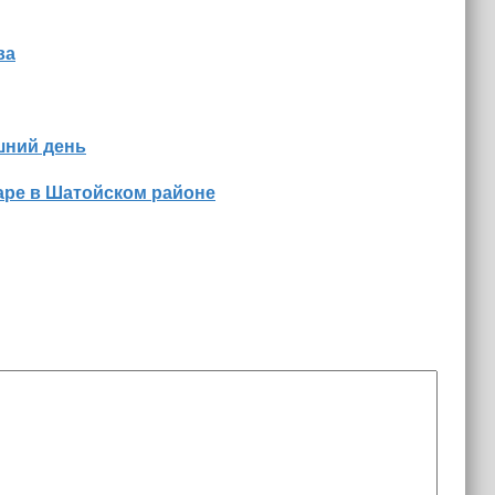
ва
шний день
аре в Шатойском районе