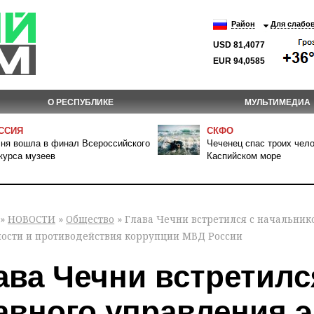
Район
Для слабо
USD 81,4077
EUR 94,0585
О РЕСПУБЛИКЕ
МУЛЬТИМЕДИА
ССИЯ
СКФО
ня вошла в финал Всероссийского
Чеченец спас троих чело
курса музеев
Каспийском море
»
НОВОСТИ
»
Общество
» Глава Чечни встретился с начальни
ности и противодействия коррупции МВД России
ава Чечни встретилс
авного управления 