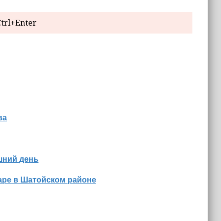
trl+Enter
ва
шний день
аре в Шатойском районе