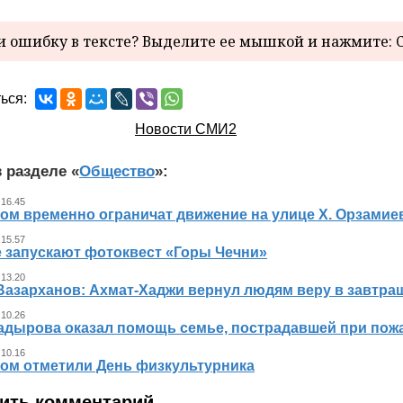
 ошибку в тексте? Выделите ее мышкой и нажмите: C
ься:
Новости СМИ2
 разделе «
Общество
»:
 16.45
ном временно ограничат движение на улице Х. Орзамие
 15.57
е запускают фотоквест «Горы Чечни»
 13.20
Вазарханов: Ахмат-Хаджи вернул людям веру в завтра
 10.26
адырова оказал помощь семье, пострадавшей при пож
 10.16
ном отметили День физкультурника
ить комментарий