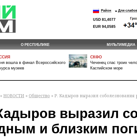
Район
Для слабо
USD 81,4077
EUR 94,0585
О РЕСПУБЛИКЕ
МУЛЬТИМЕДИА
ССИЯ
СКФО
ня вошла в финал Всероссийского
Чеченец спас троих чело
курса музеев
Каспийском море
»
НОВОСТИ
»
Общество
» Р. Кадыров выразил соболезнования
 Кадыров выразил с
дным и близким пог