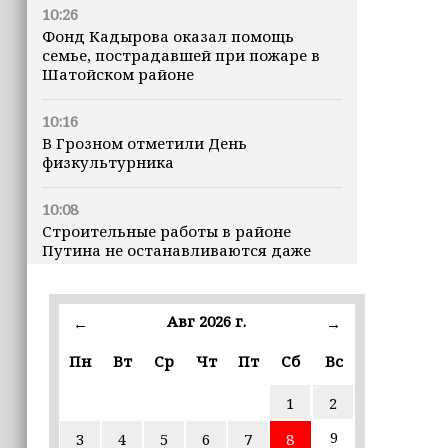
10:26
Фонд Кадырова оказал помощь
семье, пострадавшей при пожаре в
Шатойском районе
10:16
В Грозном отметили День
физкультурника
10:08
Строительные работы в районе
Путина не останавливаются даже
ночью
23:15
Авг 2026 г.
←
→
Доллар превысил 82 рубля впервые с
марта
Пн
Вт
Ср
Чт
Пт
Сб
Вс
1
2
23:06
В пяти школах столицы обновляют
9
3
4
5
6
7
8
инфраструктуру по госпрограмме