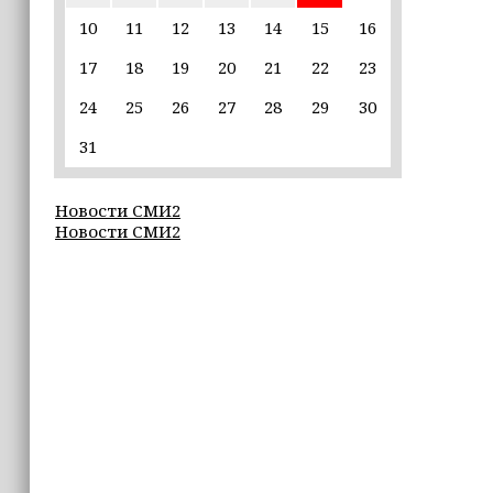
10
11
12
13
14
15
16
22:30
17
18
19
20
21
22
23
Силы ПВО сбили 75 БПЛА над
регионами России за последние
24
25
26
27
28
29
30
сутки
31
20:09
iPhone может исчезнуть с рынка
Новости СМИ2
Новости СМИ2
19:37
9 августа в Грозном пройдет дрифт-
фестиваль
17:30
Эксперт объяснил, почему не стоит
подшучивать над мошенниками