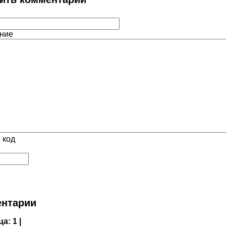
ние
 код
нтарии
ца:
1 |