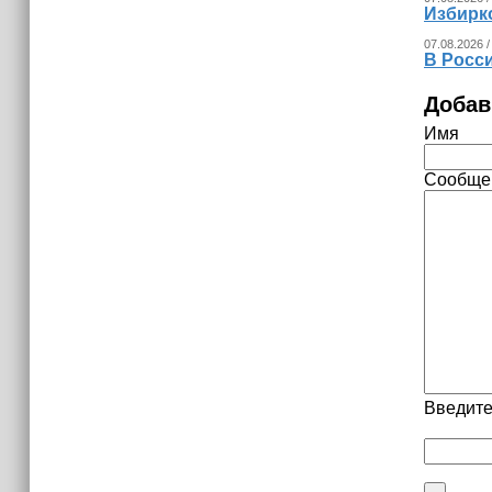
Избирк
07.08.2026 /
В Росс
Добав
Имя
Сообще
Введите