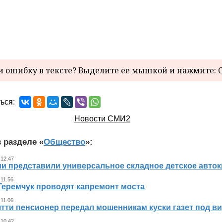
 ошибку в тексте? Выделите ее мышкой и нажмите: C
ься:
Новости СМИ2
 разделе «
Общество
»:
 12.47
ии представили универсальное складное детское авто
 11.56
Геремчук проводят капремонт моста
 11.06
тти пенсионер передал мошенникам куски газет под ви
 10.42