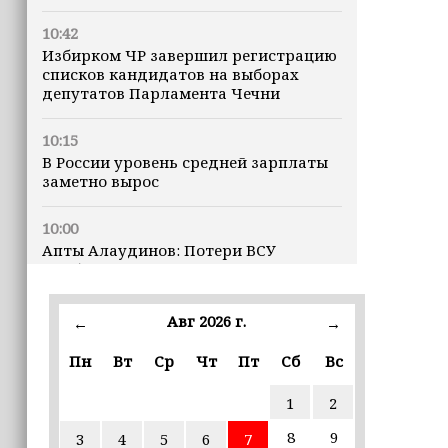
10:42
Избирком ЧР завершил регистрацию
списков кандидатов на выборах
депутатов Парламента Чечни
10:15
В России уровень средней зарплаты
заметно вырос
10:00
Апты Алаудинов: Потери ВСУ
приближаются к отметке в 2,5
миллиона человек
Авг 2026 г.
←
→
09:52
Трамп построит военную базу в Газе
Пн
Вт
Ср
Чт
Пт
Сб
Вс
1
2
09:43
Дмитрий Чернышенко: Порядка 110
8
9
3
4
5
6
7
маршрутов научно-популярного