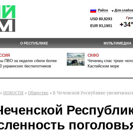
Район
Для слабо
USD 80,9293
EUR 93,1901
О РЕСПУБЛИКЕ
МУЛЬТИМЕДИА
ССИЯ
СКФО
ы ПВО за неделю сбили более
Чеченец спас троих чело
0 украинских беспилотников
Каспийском море
»
НОВОСТИ
»
Общество
» В Чеченской Республике увеличилась
Чеченской Республи
сленность поголовь