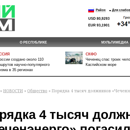
Район
Для слабо
USD 80,9293
EUR 93,1901
О РЕСПУБЛИКЕ
МУЛЬТИМЕДИА
ССИЯ
СКФО
оссии создано около 110
Чеченец спас троих чело
шрутов научно-популярного
Каспийском море
изма в 35 регионах
»
НОВОСТИ
»
Общество
» Порядка 4 тысяч должников «Чеченэ
рядка 4 тысяч долж
еченэнерго» погасил