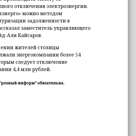
олного отключения электроэнергии.
енэнерго» можно методом
ктуризации задолженности в
ассказал заместитель управляющего
йд-Али Кайсаров.
ошении жителей столицы
олжали энергокомпании более 54
оторым следует отключение
ании 4,4 млн рублей.
Грозный-информ" обязательна.