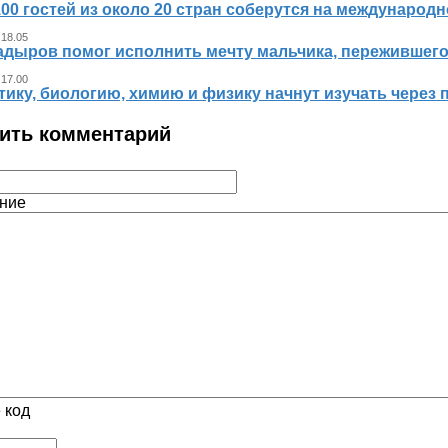
00 гостей из около 20 стран соберутся на международ
 18.05
адыров помог исполнить мечту мальчика, пережившег
 17.00
ику, биологию, химию и физику начнут изучать через 
ить комментарий
ние
 код