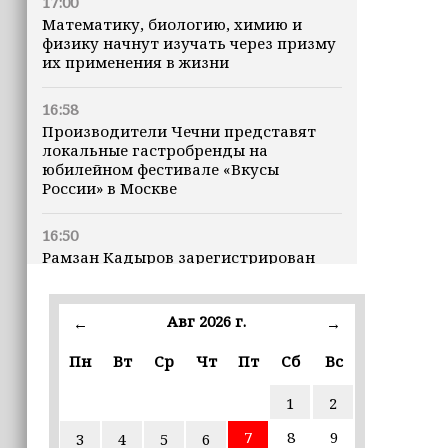
17:00
Математику, биологию, химию и
физику начнут изучать через призму
их применения в жизни
16:58
Производители Чечни представят
локальные гастробренды на
юбилейном фестивале «Вкусы
России» в Москве
16:50
Рамзан Кадыров зарегистрирован
кандидатом на должность Главы ЧР
Авг 2026 г.
16:47
←
→
Почему кошки заранее чувствуют
Пн
Вт
Ср
Чт
Пт
Сб
Вс
землетрясения, рассказала
ветеринар
1
2
16:12
7
8
9
3
4
5
6