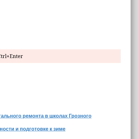
trl+Enter
ального ремонта в школах Грозного
ости и подготовке к зиме