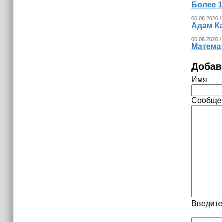
15:06
Более 1
В Чечне закупили около 190 тысяч
06.08.2026 /
новых учебников для школ
Адам К
06.08.2026 /
14:45
Математ
Страны Африки активно
отказываются от доллара США в
Добав
своих расчётах
Имя
Сообще
Введите