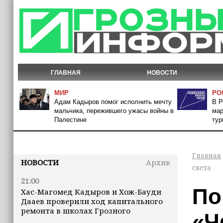
ГЛАВНАЯ
НОВОСТИ
МИР
РО
Адам Кадыров помог исполнить мечту
В Р
мальчика, пережившего ужасы войны в
мар
Палестине
тур
Главная
НОВОСТИ
Архив
света
21:00
По
Хас-Магомед Кадыров и Хож-Бауди
Дааев проверили ход капитального
ремонта в школах Грозного
«Ч