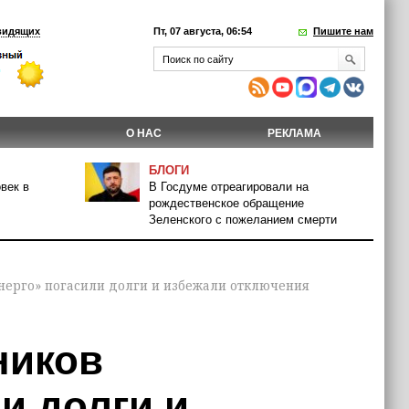
видящих
Пт, 07 августа, 06:54
Пишите нам
О НАС
РЕКЛАМА
БЛОГИ
век в
В Госдуме отреагировали на
рождественское обращение
Зеленского с пожеланием смерти
нерго» погасили долги и избежали отключения
ников
и долги и