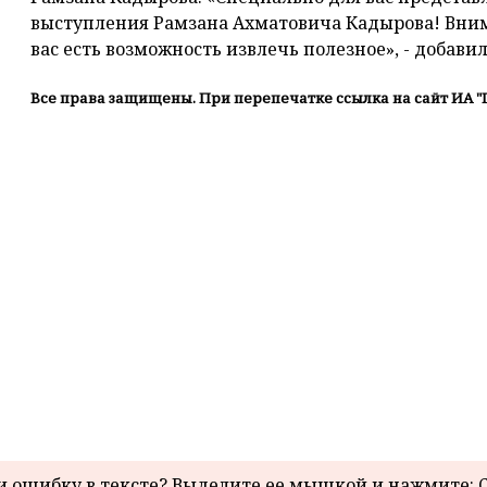
выступления Рамзана Ахматовича Кадырова! Внима
вас есть возможность извлечь полезное», - добави
Все права защищены. При перепечатке ссылка на сайт ИА "
 ошибку в тексте? Выделите ее мышкой и нажмите: C