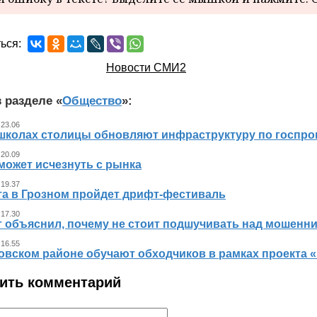
ься:
Новости СМИ2
 разделе «
Общество
»:
 23.06
 школах столицы обновляют инфраструктуру по госпр
 20.09
может исчезнуть с рынка
 19.37
ста в Грозном пройдет дрифт-фестиваль
 17.30
т объяснил, почему не стоит подшучивать над мошенн
 16.55
овском районе обучают обходчиков в рамках проекта
ить комментарий