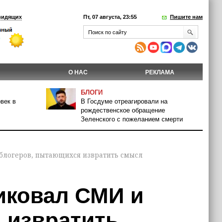
видящих
Пт, 07 августа, 23:55
Пишите нам
О НАС
РЕКЛАМА
БЛОГИ
век в
В Госдуме отреагировали на
рождественское обращение
Зеленского с пожеланием смерти
блогеров, пытающихся извратить смысл
иковал СМИ и
 извратить