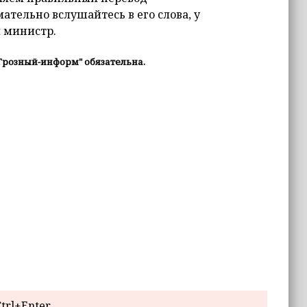
тельно вслушайтесь в его слова, у
л министр.
Грозный-информ" обязательна.
trl+Enter