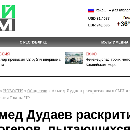
Район
Для слабо
USD 81,4077
EUR 94,0585
О РЕСПУБЛИКЕ
МУЛЬТИМЕДИА
ССИЯ
СКФО
лар превысил 82 рубля впервые с
Чеченец спас троих чело
та
Каспийском море
»
НОВОСТИ
»
Общество
» Ахмед Дудаев раскритиковал СМИ и 
ения Главы ЧР
мед Дудаев раскрит
огеров, пытающихся