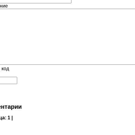
ние
 код
нтарии
ца:
1 |