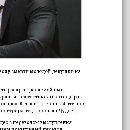
оводу смерти молодой девушки из
сть распространяемой ими
налистская этика» и это еще раз
говоров. В своей грязной работе они
онстрируют», - написал Дудаев.
идео с переводом выступления
вляем правильный перевод