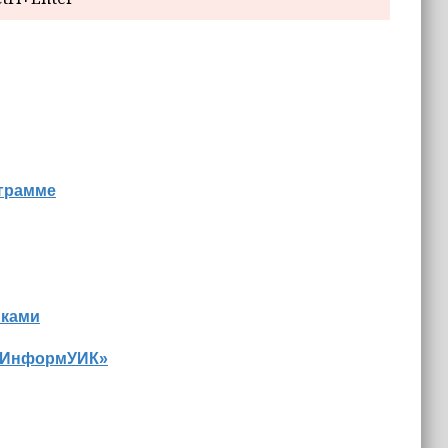
ограмме
иками
 «ИнформУИК»