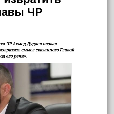
лавы ЧР
и ЧР Ахмед Дудаев назвал
извратить смысл сказанного Главой
д его речи».