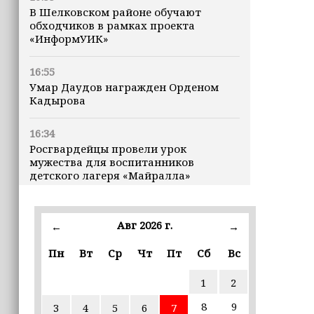
В Шелковском районе обучают
обходчиков в рамках проекта
«ИнформУИК»
16:55
Умар Даудов награжден Орденом
Кадырова
16:34
Росгвардейцы провели урок
мужества для воспитанников
детского лагеря «Майралла»
16:30
Дмитрий Чернышенко: Внутренний
Авг 2026 г.
←
→
туризм в России вырос на 4,3%,
въездной — на 20,1%
Пн
Вт
Ср
Чт
Пт
Сб
Вс
1
2
16:28
Из бюджета Чечни дополнительно
8
9
3
4
5
6
7
выделено 505 млн рублей