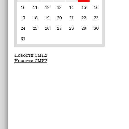
пострадавшим от паводков
10
11
12
13
14
15
16
17
18
19
20
21
22
23
15:35
Политик заявил, что цель «Госулуг»
24
25
26
27
28
29
30
— стать большой
соцмедиаплатформой
31
15:17
Новости СМИ2
Избирательные участки Шатоя
Новости СМИ2
готовы к приёму голосов
избирателей
15:02
Турция, Саудовская Аравия и
Пакистан подписали «Мекканское
соглашение» о коллективной обороне
14:58
Кадыров: сдача в плен становится
для многих военнослужащих ВСУ
единственной альтернативой гибели