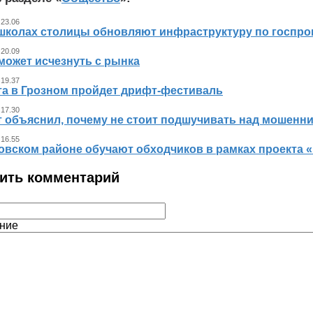
 23.06
 школах столицы обновляют инфраструктуру по госпр
 20.09
может исчезнуть с рынка
 19.37
ста в Грозном пройдет дрифт-фестиваль
 17.30
т объяснил, почему не стоит подшучивать над мошенн
 16.55
овском районе обучают обходчиков в рамках проекта
ить комментарий
ние