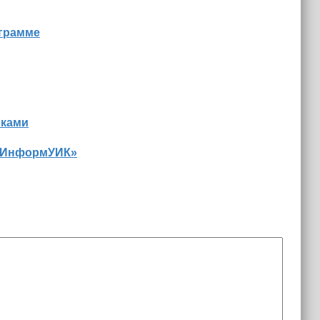
ограмме
иками
 «ИнформУИК»