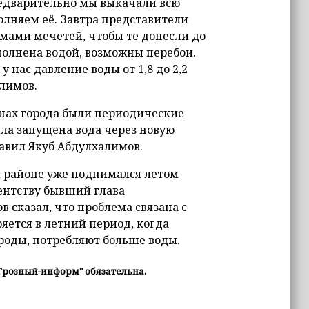
редварительно мы выкачали всю
полняем её. Завтра представители
мами мечетей, чтобы те донесли до
полнена водой, возможны перебои.
 у нас давление воды от 1,8 до 2,2
алимов.
инах города были периодические
ла запущена вода через новую
бавил Якуб Абдулхалимов.
 районе уже поднимался летом
ентству бывший глава
сказал, что проблема связана с
ется в летний период, когда
ороды, потребляют больше воды.
Грозный-информ" обязательна.