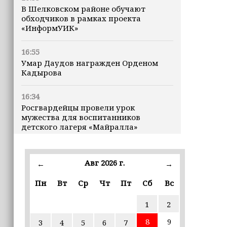
В Шелковском районе обучают
обходчиков в рамках проекта
«ИнформУИК»
16:55
Умар Даудов награжден Орденом
Кадырова
16:34
Росгвардейцы провели урок
мужества для воспитанников
детского лагеря «Майралла»
16:30
Дмитрий Чернышенко: Внутренний
Авг 2026 г.
←
→
туризм в России вырос на 4,3%,
въездной — на 20,1%
Пн
Вт
Ср
Чт
Пт
Сб
Вс
1
2
16:28
Из бюджета Чечни дополнительно
8
9
3
4
5
6
7
выделено 505 млн рублей