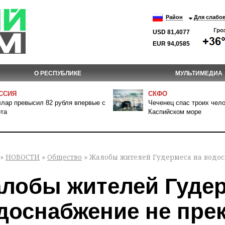
Район
Для слабо
USD 81,4077
EUR 94,0585
О РЕСПУБЛИКЕ
МУЛЬТИМЕДИА
ССИЯ
СКФО
лар превысил 82 рубля впервые с
Чеченец спас троих чело
та
Каспийском море
»
НОВОСТИ
»
Общество
» Жалобы жителей Гудермеса на водо
лобы жителей Гудер
доснабжение не пре