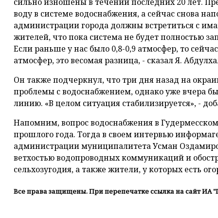
сильно изношены в течении последних 20 лет. П
воду в системе водоснабжения, а сейчас снова на
администрации города должны встретиться с има
жителей, что пока система не будет полностью за
Если раньше у нас было 0,8-0,9 атмосфер, то сейчас
атмосфер, это весомая разница, - сказал Я. Абдулх
Он также подчеркнул, что три дня назад на окра
проблемы с водоснабжением, однако уже вчера бы
линию. «В целом ситуация стабилизируется», - до
Напомним, вопрос водоснабжения в Гудермесском
прошлого года. Тогда в своем интервью информаг
администрации муниципалитета Усман Оздамиров 
ветхостью водопроводных коммуникаций и обостря
сельхозугодия, а также жители, у которых есть ог
Все права защищены. При перепечатке ссылка на сайт ИА "