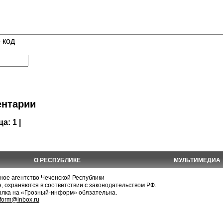
 код
нтарии
ца:
1 |
О РЕСПУБЛИКЕ
МУЛЬТИМЕДИА
е агентство Чеченской Республики
, охраняются в соответствии с законодательством РФ.
ылка на «Грозный-информ» обязательна.
nform@inbox.ru