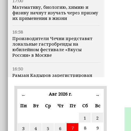
17:00
Математику, биологию, химию и
физику начнут изучать через призму
их применения в жизни
16:58
Производители Чечни представят
локальные гастробренды на
юбилейном фестивале «Вкусы
России» в Москве
16:50
Рамзан Кадыров зарегистрирован
кандидатом на должность Главы ЧР
Авг 2026 г.
16:47
←
→
Почему кошки заранее чувствуют
Пн
Вт
Ср
Чт
Пт
Сб
Вс
землетрясения, рассказала
ветеринар
1
2
16:12
7
8
9
3
4
5
6