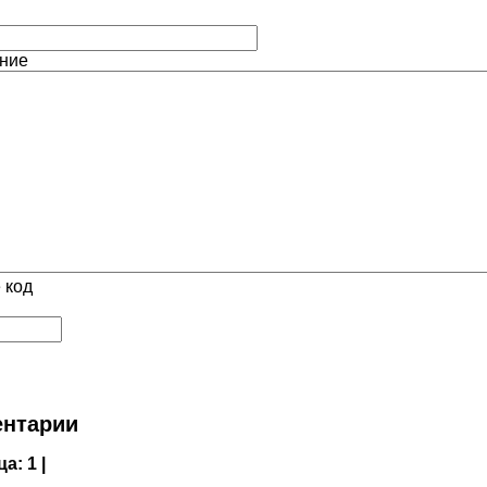
ние
 код
нтарии
ца:
1 |