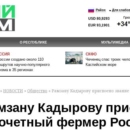
Район
Для слабо
USD 80,9293
EUR 93,1901
О РЕСПУБЛИКЕ
МУЛЬТИМЕДИА
ССИЯ
СКФО
оссии создано около 110
Чеченец спас троих чело
шрутов научно-популярного
Каспийском море
изма в 35 регионах
»
НОВОСТИ
»
Общество
» Рамзану Кадырову присвоено звание
мзану Кадырову при
очетный фермер Ро