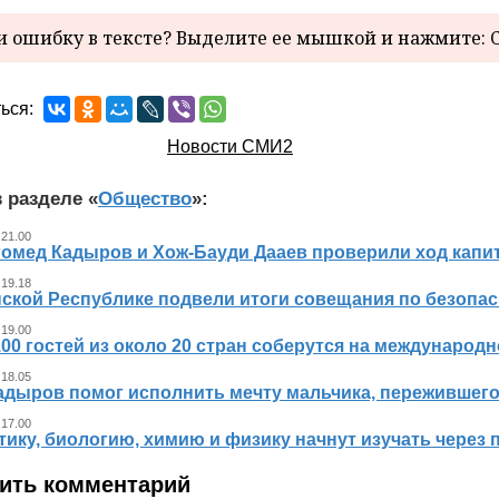
 ошибку в тексте? Выделите ее мышкой и нажмите: C
ься:
Новости СМИ2
 разделе «
Общество
»:
 21.00
гомед Кадыров и Хож-Бауди Дааев проверили ход капит
 19.18
ской Республике подвели итоги совещания по безопасн
 19.00
00 гостей из около 20 стран соберутся на международ
 18.05
адыров помог исполнить мечту мальчика, пережившег
 17.00
ику, биологию, химию и физику начнут изучать через 
ить комментарий