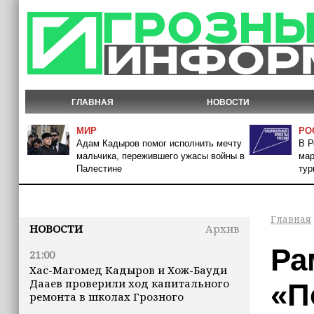
ГЛАВНАЯ
НОВОСТИ
МИР
РО
Адам Кадыров помог исполнить мечту
В Р
мальчика, пережившего ужасы войны в
мар
Палестине
тур
Главная
НОВОСТИ
Архив
Ра
21:00
Хас-Магомед Кадыров и Хож-Бауди
Дааев проверили ход капитального
«П
ремонта в школах Грозного