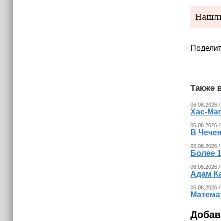
15:06
В Чечне закупили около 190 тысяч
Нашли
новых учебников для школ
14:45
Поделит
Страны Африки активно
отказываются от доллара США в
своих расчётах
Также в
06.08.2026 /
Хас-Ма
06.08.2026 /
В Чечен
06.08.2026 /
Более 1
06.08.2026 /
Адам К
06.08.2026 /
Математ
Добав