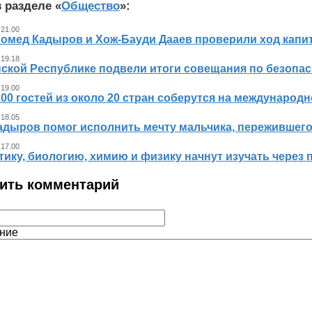
 разделе «
Общество
»:
 21.00
гомед Кадыров и Хож-Бауди Дааев проверили ход капит
 19.18
ской Республике подвели итоги совещания по безопасн
 19.00
00 гостей из около 20 стран соберутся на международ
 18.05
адыров помог исполнить мечту мальчика, пережившег
 17.00
ику, биологию, химию и физику начнут изучать через 
ить комментарий
ние