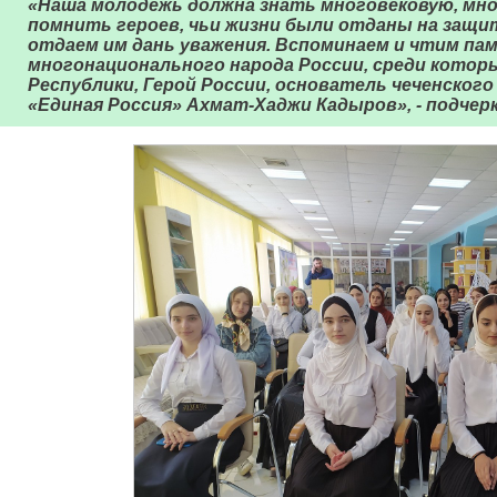
«Наша молодежь должна знать многовековую, мн
помнить героев, чьи жизни были отданы на защи
отдаем им дань уважения. Вспоминаем и чтим п
многонационального народа России, среди котор
Республики, Герой России, основатель чеченског
«Единая Россия» Ахмат-Хаджи Кадыров», - подчер