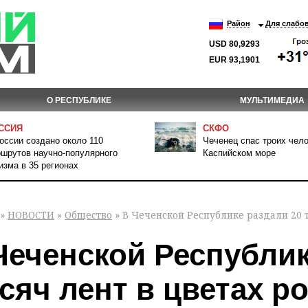
Район
Для слабо
USD 80,9293
EUR 93,1901
О РЕСПУБЛИКЕ
МУЛЬТИМЕДИА
ССИЯ
СКФО
оссии создано около 110
Чеченец спас троих чело
шрутов научно-популярного
Каспийском море
изма в 35 регионах
»
НОВОСТИ
»
Общество
» В Чеченской Республике раздали 20 т
Чеченской Республик
сяч лент в цветах р