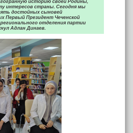
огогранную историю своей Родины,
ту интересов страны. Сегодня мы
амять достойных сыновей
ых Первый Президент Чеченской
о регионального отделения партии
кнул Адлан Динаев.