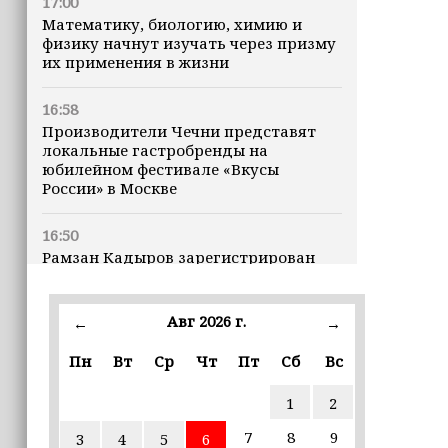
17:00
Математику, биологию, химию и
физику начнут изучать через призму
их применения в жизни
16:58
Производители Чечни представят
локальные гастробренды на
юбилейном фестивале «Вкусы
России» в Москве
16:50
Рамзан Кадыров зарегистрирован
кандидатом на должность Главы ЧР
Авг 2026 г.
16:47
←
→
Почему кошки заранее чувствуют
Пн
Вт
Ср
Чт
Пт
Сб
Вс
землетрясения, рассказала
ветеринар
1
2
16:12
7
8
9
3
4
5
6