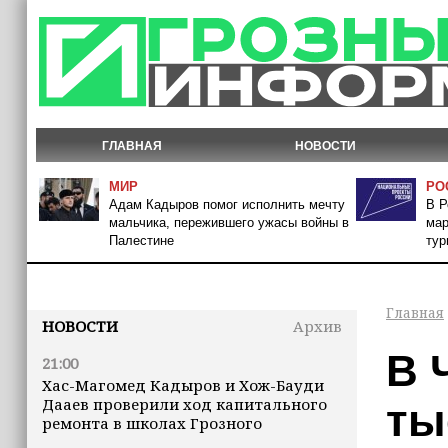
ГЛАВНАЯ
НОВОСТИ
МИР
РО
Адам Кадыров помог исполнить мечту
В Р
мальчика, пережившего ужасы войны в
мар
Палестине
тур
Главная
НОВОСТИ
Архив
В 
21:00
Хас-Магомед Кадыров и Хож-Бауди
Дааев проверили ход капитального
ты
ремонта в школах Грозного