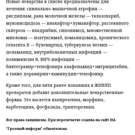
Новые лекарства в списке предназначены для
лечения: спинально-мышечной атрофии —
рисдиплам, рака молочной железы — талазопариб,
муковисцидоза — ивакафтор+лумакафтор, рассеянного
склероза — кладрибин, сипонимод, множественной
миеломы — изатуксимаб, помалидомид, хронического
гепатита B — булевиртид, туберкулеза легких —
деламанид, внутрибольничных инфекций —
полимиксин В, ВИЧ-инфекции —
биктегравир+тенофовира алафенамид+эмтрицитабин,
а также доравирин+ламивудин+тенофовир.
Кроме того, для пяти ранее попавших в ЖНВЛП
препаратов добавят дополнительные лекарственные
формы. Это касается панкреатина, морфина,
карбетоцина, фосфазида, трипторелина.
Все права защищены. При перепечатке ссылка на сайт ИА
"Грозный-информ" обязательна.