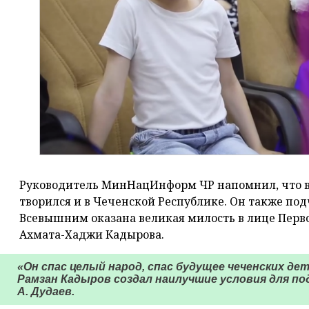
Руководитель МинНацИнформ ЧР напомнил, что в
творился и в Чеченской Республике. Он также по
Всевышним оказана великая милость в лице Перво
Ахмата-Хаджи Кадырова.
«Он спас целый народ, спас будущее чеченских дет
Рамзан Кадыров создал наилучшие условия для по
А. Дудаев.