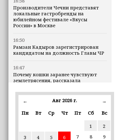
16:58
Производители Чечни представят
локальные гастробренды на
юбилейном фестивале «Вкусы
России» в Москве
16:50
Рамзан Кадыров зарегистрирован
кандидатом на должность Главы ЧР
16:47
Почему кошки заранее чувствуют
землетрясения, рассказала
ветеринар
Авг 2026 г.
16:12
←
→
Владимир Машков высоко оценил
Пн
Вт
Ср
Чт
Пт
Сб
Вс
проходящий в Грозном фестиваль
«Федерация» (+видео)
1
2
16:02
7
8
9
3
4
5
6