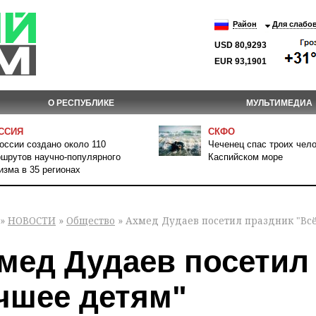
Район
Для слабо
USD 80,9293
EUR 93,1901
О РЕСПУБЛИКЕ
МУЛЬТИМЕДИА
ССИЯ
СКФО
оссии создано около 110
Чеченец спас троих чело
шрутов научно-популярного
Каспийском море
изма в 35 регионах
»
НОВОСТИ
»
Общество
» Ахмед Дудаев посетил праздник "Вс
мед Дудаев посетил
чшее детям"