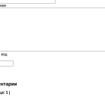
ние
 код
нтарии
ца:
1 |