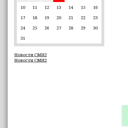
Неделя популяризации грудного
вскармливания: что важно знать
10
11
12
13
14
15
16
молодым мамам
17
18
19
20
21
22
23
15:39
24
25
26
27
28
29
30
«Единая Россия» провела в Чеченской
Республике серию спортивных
31
мероприятий в преддверии Дня
физкультурника
Новости СМИ2
Новости СМИ2
15:10
Для иностранных абитуриентов,
желающих учиться в России, будет
введён единый экзамен по русскому
языку
15:06
В Чечне закупили около 190 тысяч
новых учебников для школ
14:45