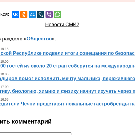
ься:
Новости СМИ2
 разделе «
Общество
»:
 19.18
ской Республике подвели итоги совещания по безопасн
 19.00
00 гостей из около 20 стран соберутся на международ
 18.05
адыров помог исполнить мечту мальчика, пережившег
 17.00
ику, биологию, химию и физику начнут изучать через 
 16.58
одители Чечни представят локальные гастробренды н
ить комментарий