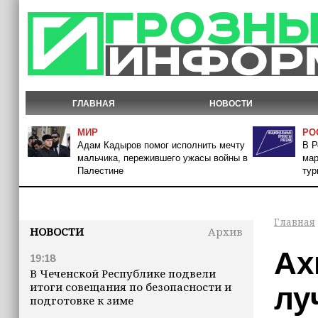
ГЛАВНАЯ
НОВОСТИ
МИР
РО
Адам Кадыров помог исполнить мечту
В Р
мальчика, пережившего ужасы войны в
мар
Палестине
тур
Главная
НОВОСТИ
Архив
Ах
19:18
В Чеченской Республике подвели
итоги совещания по безопасности и
лу
подготовке к зиме