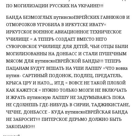
ПО МОГИЛИЗАЦИИ РУССКИХ НА УКРАИНЕ!!!
БАНДА БЕЗМОЗГЛЫХ путинскоЕВРЕЙСКИХ ГАВНЮКОВ И
ОТМОРОЗКОВ УГРОБИЛА В ИРКУТСКЕ ИВАТУ=
ИРКУТСКОЕ ВОЕННОЕ АВИАЦИОННОЕ ТЕХНИЧЕСКОЕ
УЧИЛИЩЕ = А ТЕПЕРЬ СОЗДАЕТ ВМЕСТО НЕГО
СУВОРОВСКОЕ УЧИЛИЩЕ ДЛЯ ДЕТЕЙ, ЧЬИ ОТЦЫ БЫЛИ
МОГИЛИЗОВАННЫ НА ДОНБАСС И СТАЛИ ПУШЕЧНЫМ
МЯСОМ ДЛЯ путинскоЕВРЕЙСКОЙ БАНДЫ!!! ТЕПЕРЬ
ПАЦАНАМ БУДУТ ВЕШАТЬ НА УШИ ЛАПШУ =ЧТО вовка
путин- САРТИНЫЙ ПОДОНОК, ПОДЛЕЦ, ПРЕДАТЕЛЬ,
КРЫСА ЦРУ И НАТО,,, ИТД = ВОВСЕ НЕ ТАКОЙ ПЛОХОЙ
КАК КАЖЕТСЯ = НУЖНО ТОЛЬКО МОЗГИ НЕ ВКЛЮЧАТЬ
И ЖРАТЬ путинскую ЛАПШУ НЕ ЗАДУМЫВАЯСЬ ПОКА
НЕ СДОХНЕШЬ ГДЕ-НИБУДЬ В СИРИИ, ТАДЖИКИСТАНЕ,
ЧЕЧНЕ, ДОНБАССЕ - КУДА путинскоЕВРЕЙСКАЯ БАНДА
НЕ ЗАБРОСИТ!!! ПИТЕРСКОЕ ДЕРЬМО ДОЛЖНО БЫТЬ
ЗАКОПАНО!!!