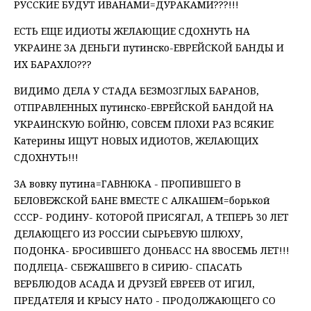
РУССКИЕ БУДУТ ИВАНАМИ=ДУРАКАМИ???!!!
ЕСТЬ ЕЩЕ ИДИОТЫ ЖЕЛАЮЩИЕ СДОХНУТЬ НА
УКРАИНЕ ЗА ДЕНЬГИ путинско-ЕВРЕЙСКОЙ БАНДЫ И
ИХ БАРАХЛО???
ВИДИМО ДЕЛА У СТАДА БЕЗМОЗГЛЫХ БАРАНОВ,
ОТПРАВЛЕННЫХ путинско-ЕВРЕЙСКОЙ БАНДОЙ НА
УКРАИНСКУЮ БОЙНЮ, СОВСЕМ ПЛОХИ РАЗ ВСЯКИЕ
Катерины ИЩУТ НОВЫХ ИДИОТОВ, ЖЕЛАЮЩИХ
СДОХНУТЬ!!!
ЗА вовку путина=ГАВНЮКА - ПРОПИВШЕГО В
БЕЛОВЕЖСКОЙ БАНЕ ВМЕСТЕ С АЛКАШЕМ=борькой
СССР- РОДИНУ- КОТОРОЙ ПРИСЯГАЛ, А ТЕПЕРЬ 30 ЛЕТ
ДЕЛАЮЩЕГО ИЗ РОССИИ СЫРЬЕВУЮ ШЛЮХУ,
ПОДОНКА- БРОСИВШЕГО ДОНБАСС НА 8ВОСЕМЬ ЛЕТ!!!
ПОДЛЕЦА- СБЕЖАШВЕГО В СИРИЮ- СПАСАТЬ
ВЕРБЛЮДОВ АСАДА И ДРУЗЕЙ ЕВРЕЕВ ОТ ИГИЛ,
ПРЕДАТЕЛЯ И КРЫСУ НАТО - ПРОДОЛЖАЮЩЕГО СО