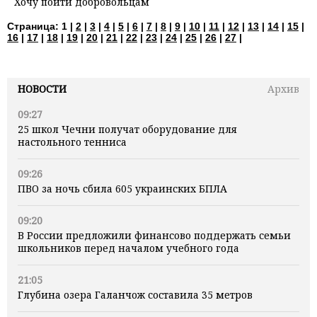
Хочу пойти добровольцам
Страница:
1 |
2
|
3
|
4
|
5
|
6
|
7
|
8
|
9
|
10
|
11
|
12
|
13
|
14
|
15
|
16
|
17
|
18
|
19
|
20
|
21
|
22
|
23
|
24
|
25
|
26
|
27
|
НОВОСТИ
Архив
09:27
25 школ Чечни получат оборудование для
настольного тенниса
09:26
ПВО за ночь сбила 605 украинских БПЛА
09:20
В России предложили финансово поддержать семьи
школьников перед началом учебного года
21:05
Глубина озера Галанчож составила 35 метров