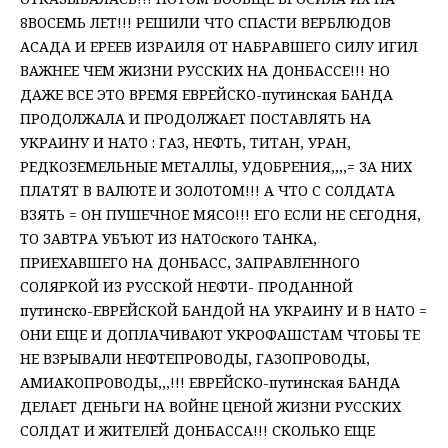
8ВОСЕМЬ ЛЕТ!!! РЕШИЛИ ЧТО СПАСТИ ВЕРБЛЮДОВ
АСАДА И ЕРЕЕВ ИЗРАИЛЯ ОТ НАБРАВШЕГО СИЛУ ИГИЛ
ВАЖНЕЕ ЧЕМ ЖИЗНИ РУССКИХ НА ДОНБАССЕ!!! НО
ДАЖЕ ВСЕ ЭТО ВРЕМЯ ЕВРЕЙСКО-путинская БАНДА
ПРОДОЛЖАЛА И ПРОДОЛЖАЕТ ПОСТАВЛЯТЬ НА
УКРАИНУ И НАТО : ГАЗ, НЕФТЬ, ТИТАН, УРАН,
РЕДКОЗЕМЕЛЬНЫЕ МЕТАЛЛЫ, УДОБРЕНИЯ,,,,= ЗА НИХ
ПЛАТЯТ В ВАЛЮТЕ И ЗОЛОТОМ!!! А ЧТО С СОЛДАТА
ВЗЯТЬ = ОН ПУШЕЧНОЕ МЯСО!!! ЕГО ЕСЛИ НЕ СЕГОДНЯ,
ТО ЗАВТРА УБЪЮТ ИЗ НАТОского ТАНКА,
ПРИЕХАВШЕГО НА ДОНБАСС, ЗАПРАВЛЕННОГО
СОЛЯРКОЙ ИЗ РУССКОЙ НЕФТИ- ПРОДАННОЙ
путинско-ЕВРЕЙСКОЙ БАНДОЙ НА УКРАИНУ И В НАТО =
ОНИ ЕЩЕ И ДОПЛАЧИВАЮТ УКРОФАШСТАМ ЧТОБЫ ТЕ
НЕ ВЗРЫВАЛИ НЕФТЕПРОВОДЫ, ГАЗОПРОВОДЫ,
АМИАКОПРОВОДЫ,,,!!! ЕВРЕЙСКО-путинская БАНДА
ДЕЛАЕТ ДЕНЬГИ НА ВОЙНЕ ЦЕНОЙ ЖИЗНИ РУССКИХ
СОЛДАТ И ЖИТЕЛЕЙ ДОНБАССА!!! СКОЛЬКО ЕЩЕ