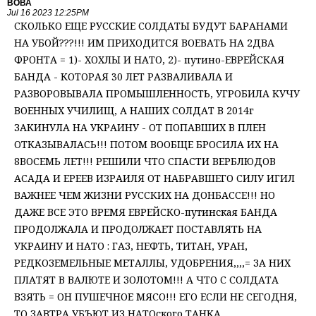
ВОВА
Jul 16 2023 12:25PM
СКОЛЬКО ЕЩЕ РУССКИЕ СОЛДАТЫ БУДУТ БАРАНАМИ
НА УБОЙ???!!! ИМ ПРИХОДИТСЯ ВОЕВАТЬ НА 2ДВА
ФРОНТА = 1)- ХОХЛЫ И НАТО, 2)- путино-ЕВРЕЙСКАЯ
БАНДА - КОТОРАЯ 30 ЛЕТ РАЗВАЛИВАЛА И
РАЗВОРОВЫВАЛА ПРОМЫШЛЕННОСТЬ, УГРОБИЛА КУЧУ
ВОЕННЫХ УЧИЛИЩ, А НАШИХ СОЛДАТ В 2014г
ЗАКИНУЛА НА УКРАИНУ - ОТ ПОПАВШИХ В ПЛЕН
ОТКАЗЫВАЛАСЬ!!! ПОТОМ ВООБЩЕ БРОСИЛА ИХ НА
8ВОСЕМЬ ЛЕТ!!! РЕШИЛИ ЧТО СПАСТИ ВЕРБЛЮДОВ
АСАДА И ЕРЕЕВ ИЗРАИЛЯ ОТ НАБРАВШЕГО СИЛУ ИГИЛ
ВАЖНЕЕ ЧЕМ ЖИЗНИ РУССКИХ НА ДОНБАССЕ!!! НО
ДАЖЕ ВСЕ ЭТО ВРЕМЯ ЕВРЕЙСКО-путинская БАНДА
ПРОДОЛЖАЛА И ПРОДОЛЖАЕТ ПОСТАВЛЯТЬ НА
УКРАИНУ И НАТО : ГАЗ, НЕФТЬ, ТИТАН, УРАН,
РЕДКОЗЕМЕЛЬНЫЕ МЕТАЛЛЫ, УДОБРЕНИЯ,,,,= ЗА НИХ
ПЛАТЯТ В ВАЛЮТЕ И ЗОЛОТОМ!!! А ЧТО С СОЛДАТА
ВЗЯТЬ = ОН ПУШЕЧНОЕ МЯСО!!! ЕГО ЕСЛИ НЕ СЕГОДНЯ,
ТО ЗАВТРА УБЪЮТ ИЗ НАТОского ТАНКА,