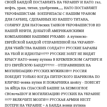
СВОЕЙ БАНДОЙ ПОСТАВЛЯТЬ НА УКРАИНУ И НАТО: газ,
нефть, уран, титан, удобрения,,,,, НАТО ПОСТАВЛЯЕТ
УКРОФАШИСТАМ- БОЕПРИПАСЫ С НАШИМ УРАНОМ
ДЛЯ ГАУБИЦ, СДЕЛАННЫХ ИЗ НАШЕГО ТИТАНА,
СОЛЯРКУ ДЛЯ НАТОвских ТАНКОВ УКРОФАШИСТОВ ИЗ
НАШЕЙ НЕФТИ, ДОБЫТОЙ АМЕРИКАНСКИМИ
КОМПАНИЯМИ НАШИМИ РУКАМИ- А путинско-
ЕВРЕЙСКОЙ БАНДОЙ ОТПРАВЛЕННОЙ НА УКРАИНУ-
ДЛЯ УБИЙСТВА НАШИХ СОЛДАТ!!! РУССКИЕ БАРАНЫ
НА УБОЙ И ИДИОТЫ!!!??? РУССКИЕ 30ЛЕТ НЕ ВИДЯТ
КРЫСУ НАТО=вовку путина В КРЕМЛЕВСКОМ САРТИРЕ И
ЕГО ЕВРЕЙСКУЮ БАНДУ???!!! - ОТПРАВИВШИХ НА
МОГИЛИЗАЦИЮ РУССКИХ МУЖИКОВ!!! РОССИЯ
ПОБЕДИТ ТОЛЬКО КОГДА ПИТЕРСКОГО ШАРИКОВА ПО
КЛИЧКЕ=вовка путин И ПОЖАРНИКА шойгу - ПОВЕСЯТ
ЗА ЯЙЦА НА СПАССКОЙ БАШНЕ ЗА БЕЗМОЗГЛОЕ
СВОлочьШОУ И МОГИЛИЗАЦИЮ РУССКИХ НА УКРАИНЕ
!!!?? ВКЛЮЧИТЕ МОЗГИ!!! РУССКАЯ АРМИЯ НЕСЕТ
ПОТЕРИ НА УКРАИНЕ = А БАНДА вовки путина