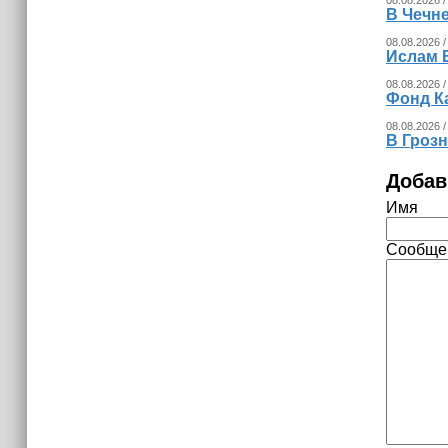
В Чечн
08.08.2026 /
Ислам 
08.08.2026 /
Фонд К
08.08.2026 /
В Гроз
Добав
Имя
Сообще