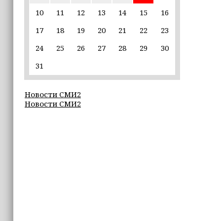
10
11
12
13
14
15
16
22:30
17
18
19
20
21
22
23
Силы ПВО сбили 75 БПЛА над
регионами России за последние
24
25
26
27
28
29
30
сутки
31
20:09
iPhone может исчезнуть с рынка
Новости СМИ2
Новости СМИ2
19:37
9 августа в Грозном пройдет дрифт-
фестиваль
17:30
Эксперт объяснил, почему не стоит
подшучивать над мошенниками