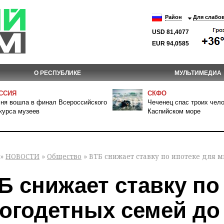
Район
Для слабо
USD 81,4077
EUR 94,0585
О РЕСПУБЛИКЕ
МУЛЬТИМЕДИА
ССИЯ
СКФО
ня вошла в финал Всероссийского
Чеченец спас троих чело
курса музеев
Каспийском море
»
НОВОСТИ
»
Общество
» ВТБ снижает ставку по ипотеке для 
Б снижает ставку по
огодетных семей до