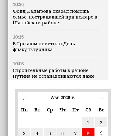
10:26
Фонд Кадырова оказал помощь
семье, пострадавшей при пожаре в
Шатойском районе
10:16
В Грозном отметили День
физкультурника
10:08
Строительные работы в районе
Путина не останавливаются даже
ночью
23:15
Авг 2026 г.
←
→
Доллар превысил 82 рубля впервые с
марта
Пн
Вт
Ср
Чт
Пт
Сб
Вс
1
2
23:06
В пяти школах столицы обновляют
9
3
4
5
6
7
8
инфраструктуру по госпрограмме