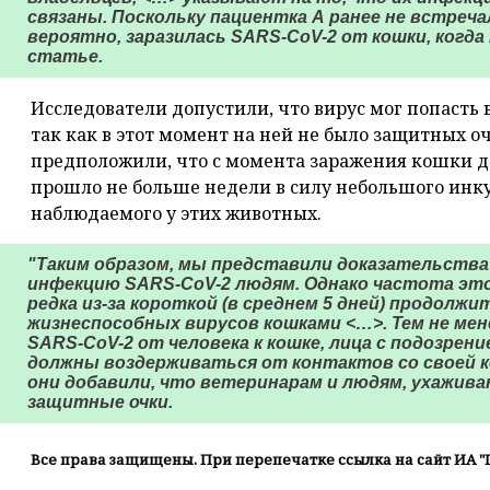
связаны. Поскольку пациентка А ранее не встречал
вероятно, заразилась SARS-CoV-2 от кошки, когда т
статье.
Исследователи допустили, что вирус мог попасть 
так как в этот момент на ней не было защитных о
предположили, что с момента заражения кошки 
прошло не больше недели в силу небольшого инк
наблюдаемого у этих животных.
"Таким образом, мы представили доказательства
инфекцию SARS-CoV-2 людям. Однако частота эт
редка из-за короткой (в среднем 5 дней) продол
жизнеспособных вирусов кошками <…>. Тем не ме
SARS-CoV-2 от человека к кошке, лица с подозре
должны воздерживаться от контактов со своей ко
они добавили, что ветеринарам и людям, ухажив
защитные очки.
Все права защищены. При перепечатке ссылка на сайт ИА "