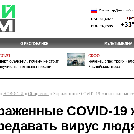
Район
Для слабо
USD 81,4077
EUR 94,0585
О РЕСПУБЛИКЕ
МУЛЬТИМЕДИА
ССИЯ
СКФО
перт объяснил, почему не стоит
Чеченец спас троих чело
шучивать над мошенниками
Каспийском море
»
НОВОСТИ
»
Общество
» Зараженные COVID-19 животные могу
раженные COVID-19 
редавать вирус люд