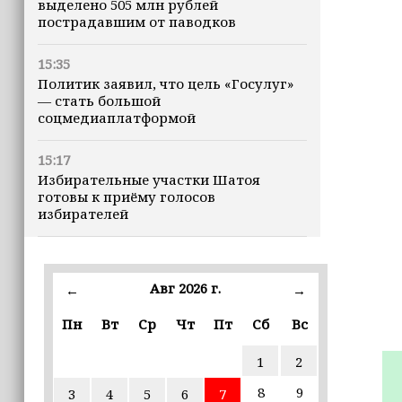
выделено 505 млн рублей
пострадавшим от паводков
15:35
Политик заявил, что цель «Госулуг»
— стать большой
соцмедиаплатформой
15:17
Избирательные участки Шатоя
готовы к приёму голосов
избирателей
15:02
Турция, Саудовская Аравия и
Авг 2026 г.
←
→
Пакистан подписали «Мекканское
соглашение» о коллективной обороне
Пн
Вт
Ср
Чт
Пт
Сб
Вс
14:58
1
2
Кадыров: сдача в плен становится
для многих военнослужащих ВСУ
8
9
3
4
5
6
7