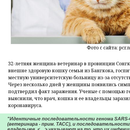
Фото с сайта: pcr.
32-летняя женщина-ветеринар в провинции Сонгкла
внешне здоровую кошку семьи из Бангкока, госпи
местную университетскую больницу из-за отсутст
Через несколько дней у женщины появились симп
подтвердил факт заражения. Ученые с помощью г
выяснили, что врач, кошка и ее владельцы зараз
коронавируса.
"Идентичные последовательности генома SARS-C
(ветеринара - прим. ТАСС), и последовательности
владельцев, <…> указывают на то, что их инфек