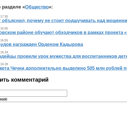
 разделе «
Общество
»:
 17.30
т объяснил, почему не стоит подшучивать над мошенн
 16.55
овском районе обучают обходчиков в рамках проекта
 16.55
аудов награжден Орденом Кадырова
 16.34
рдейцы провели урок мужества для воспитанников дет
 16.28
жета Чечни дополнительно выделено 505 млн рублей 
ить комментарий
ние