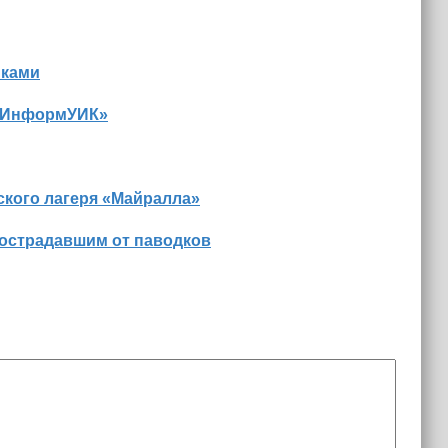
иками
 «ИнформУИК»
ского лагеря «Майралла»
пострадавшим от паводков