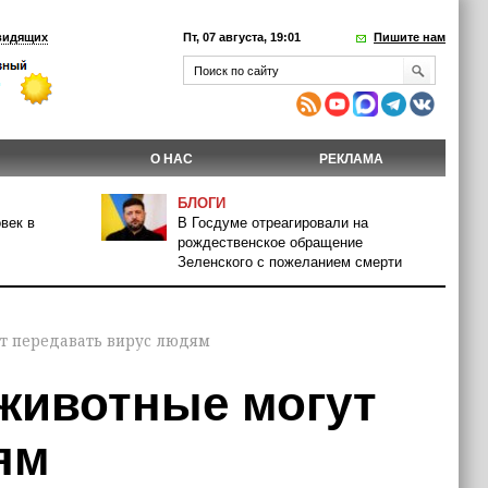
видящих
Пт, 07 августа, 19:01
Пишите нам
О НАС
РЕКЛАМА
БЛОГИ
век в
В Госдуме отреагировали на
рождественское обращение
Зеленского с пожеланием смерти
т передавать вирус людям
животные могут
ям