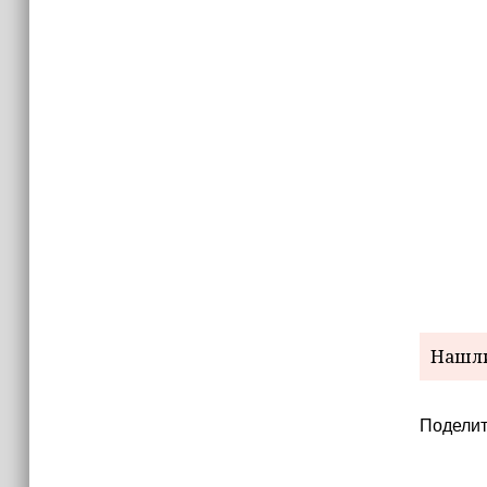
Невролог рассказала, как за минуту
определить инсульт
Нашли
Поделит