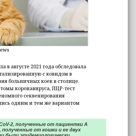
news
 в августе 2021 года обследовала
тализированную с ковидом в
вия больничных коек в столице.
томы коронавируса, ПЦР-тест
еномного секвенирования
ились одним и тем же вариантом
oV-2, полученные от пациентки А
, полученные от кошки и ее двух
ции были эпидемиологически