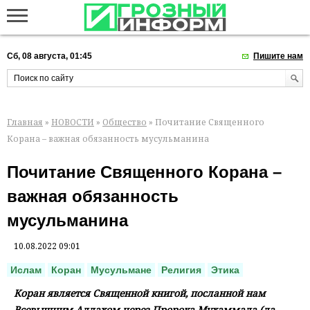
Сб, 08 августа, 01:45
Пишите нам
Главная
»
НОВОСТИ
»
Общество
» Почитание Священного
Корана – важная обязанность мусульманина
Почитание Священного Корана –
важная обязанность
мусульманина
10.08.2022 09:01
Ислам
Коран
Мусульмане
Религия
Этика
Коран является Священной книгой, посланной нам
Всевышним Аллахом через Пророка Мухаммада (да