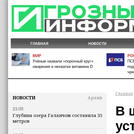
ГЛАВНАЯ
НОВОСТИ
МИР
РО
Учёные назвали «порочный круг»
ПСБ
ожирения и нехватки витамина D
под
чре
Главная
НОВОСТИ
Архив
В 
21:05
Глубина озера Галанчож составила 35
метров
ус