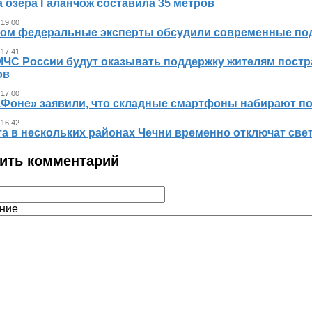
 озера Галанчож составила 35 метров
 19.00
ном федеральные эксперты обсудили современные по
 17.41
МЧС России будут оказывать поддержку жителям пост
ов
 17.00
аФоне» заявили, что складные смартфоны набирают п
 16.42
та в нескольких районах Чечни временно отключат све
ить комментарий
ние