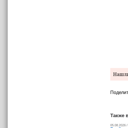
израильских атак
14:25
Опрос зафиксировал падение
доверия граждан Украины к
президенту Зеленскому
Нашли
Поделит
Также в
05.08.2026 /