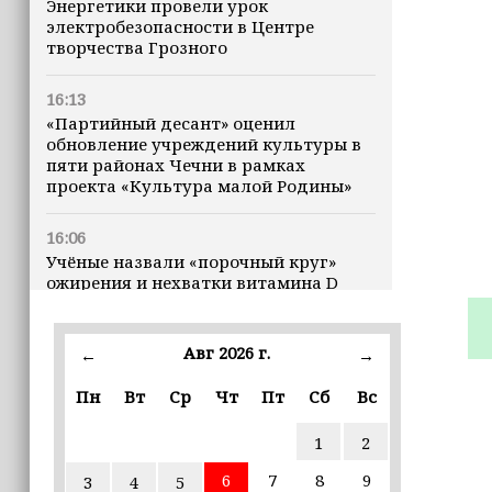
Энергетики провели урок
электробезопасности в Центре
творчества Грозного
16:13
«Партийный десант» оценил
обновление учреждений культуры в
пяти районах Чечни в рамках
проекта «Культура малой Родины»
16:06
Учёные назвали «порочный круг»
ожирения и нехватки витамина D
16:00
Авг 2026 г.
←
→
В Чеченской Республике начинается
история профессионального хоккея
Пн
Вт
Ср
Чт
Пт
Сб
Вс
15:55
1
2
В Чеченской Республики
избирательные комиссии
6
7
8
9
3
4
5