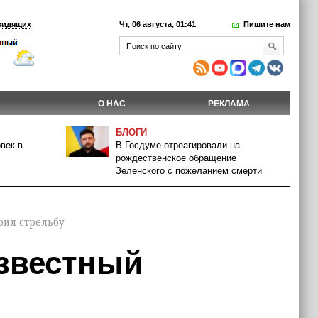
видящих
Чт, 06 августа, 01:41
Пишите нам
О НАС
РЕКЛАМА
БЛОГИ
век в
В Госдуме отреагировали на
рождественское обращение
Зеленского с пожеланием смерти
оил стрельбу
известный