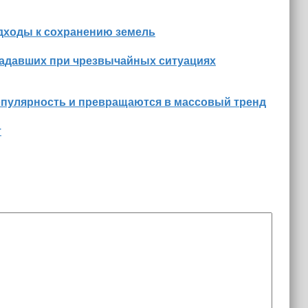
дходы к сохранению земель
радавших при чрезвычайных ситуациях
опулярность и превращаются в массовый тренд
т