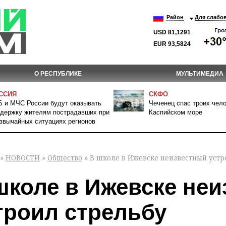
Район
Для слабо
USD 81,1291
EUR 93,5824
О РЕСПУБЛИКЕ
МУЛЬТИМЕДИА
ССИЯ
СКФО
 и МЧС России будут оказывать
Чеченец спас троих чело
держку жителям пострадавших при
Каспийском море
звычайных ситуациях регионов
»
НОВОСТИ
»
Общество
» В школе в Ижевске неизвестный устр
школе в Ижевске не
троил стрельбу