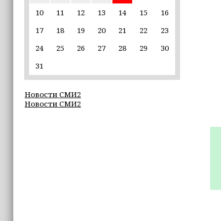
Владимир Машков высоко оценил
проходящий в Грозном фестиваль
10
11
12
13
14
15
16
«Федерация» (+видео)
17
18
19
20
21
22
23
16:02
24
25
26
27
28
29
30
Неделя популяризации грудного
вскармливания: что важно знать
31
молодым мамам
Новости СМИ2
15:39
Новости СМИ2
«Единая Россия» провела в Чеченской
Республике серию спортивных
мероприятий в преддверии Дня
физкультурника
15:10
Для иностранных абитуриентов,
желающих учиться в России, будет
введён единый экзамен по русскому
языку