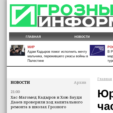
ГЛАВНАЯ
НОВОСТИ
МИР
РО
Адам Кадыров помог исполнить мечту
В Р
мальчика, пережившего ужасы войны в
мар
Палестине
тур
Главная
НОВОСТИ
Архив
Юр
21:00
Хас-Магомед Кадыров и Хож-Бауди
Дааев проверили ход капитального
ча
ремонта в школах Грозного