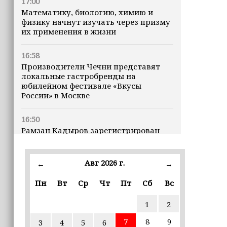
17:00
Математику, биологию, химию и
физику начнут изучать через призму
их применения в жизни
16:58
Производители Чечни представят
локальные гастробренды на
юбилейном фестивале «Вкусы
России» в Москве
16:50
Рамзан Кадыров зарегистрирован
кандидатом на должность Главы ЧР
Авг 2026 г.
16:47
←
→
Почему кошки заранее чувствуют
Пн
Вт
Ср
Чт
Пт
Сб
Вс
землетрясения, рассказала
ветеринар
1
2
16:12
7
8
9
3
4
5
6