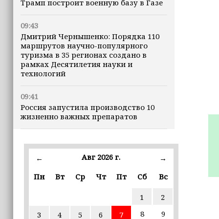
Трамп построит военную базу в Газе
09:43
Дмитрий Чернышенко: Порядка 110
маршрутов научно-популярного
туризма в 35 регионах создано в
рамках Десятилетия науки и
технологий
09:41
Россия запустила производство 10
жизненно важных препаратов
09:36
В ЧГПУ стартовала стажировка для
Авг 2026 г.
←
→
студентов из Ирака и Иордании
Пн
Вт
Ср
Чт
Пт
Сб
Вс
09:28
ПВО за ночь сбила 203 украинских
1
2
БПЛА
8
9
3
4
5
6
7