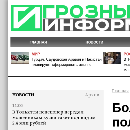
ГЛАВНАЯ
НОВОСТИ
МИР
РО
Турция, Саудовская Аравия и Пакистан
В Т
планируют сформировать альянс
мош
млн
Главная
НОВОСТИ
Архив
Бо
11:06
В Тольятти пенсионер передал
мошенникам куски газет под видом
по
2,4 млн рублей