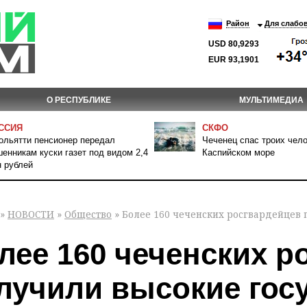
Район
Для слабо
USD 80,9293
EUR 93,1901
О РЕСПУБЛИКЕ
МУЛЬТИМЕДИА
ССИЯ
СКФО
ольятти пенсионер передал
Чеченец спас троих чело
енникам куски газет под видом 2,4
Каспийском море
 рублей
»
НОВОСТИ
»
Общество
» Более 160 чеченских росгвардейцев
лее 160 чеченских р
лучили высокие гос