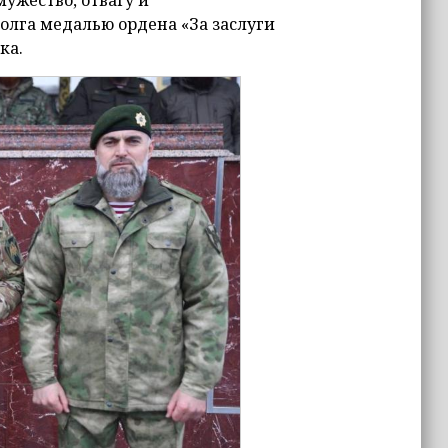
ужество, отвагу и
олга медалью ордена «За заслуги
ка.