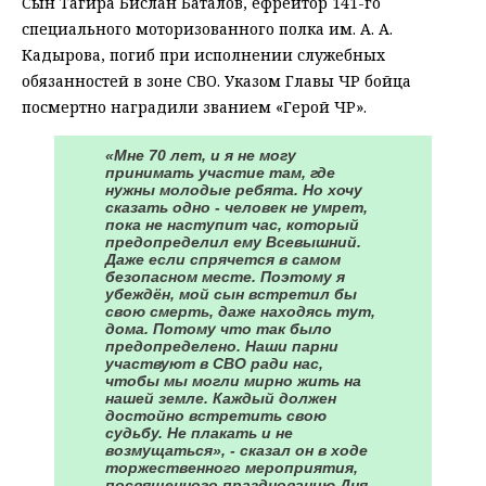
Сын Тагира Бислан Баталов, ефрейтор 141-го
специального моторизованного полка им. А. А.
Кадырова, погиб при исполнении служебных
обязанностей в зоне СВО. Указом Главы ЧР бойца
посмертно наградили званием «Герой ЧР».
«Мне 70 лет, и я не могу
принимать участие там, где
нужны молодые ребята. Но хочу
сказать одно - человек не умрет,
пока не наступит час, который
предопределил ему Всевышний.
Даже если спрячется в самом
безопасном месте. Поэтому я
убеждён, мой сын встретил бы
свою смерть, даже находясь тут,
дома. Потому что так было
предопределено. Наши парни
участвуют в СВО ради нас,
чтобы мы могли мирно жить на
нашей земле. Каждый должен
достойно встретить свою
судьбу. Не плакать и не
возмущаться», - сказал он в ходе
торжественного мероприятия,
посвященного празднованию Дня