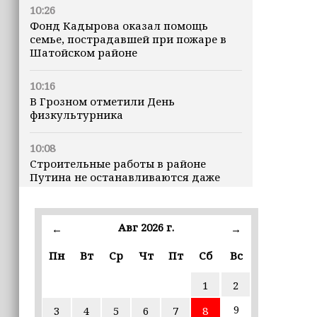
10:26
Фонд Кадырова оказал помощь
семье, пострадавшей при пожаре в
Шатойском районе
10:16
В Грозном отметили День
физкультурника
10:08
Строительные работы в районе
Путина не останавливаются даже
ночью
23:15
Авг 2026 г.
←
→
Доллар превысил 82 рубля впервые с
марта
Пн
Вт
Ср
Чт
Пт
Сб
Вс
1
2
23:06
В пяти школах столицы обновляют
9
3
4
5
6
7
8
инфраструктуру по госпрограмме