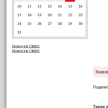
10
11
12
13
14
15
16
22:30
17
18
19
20
21
22
23
Силы ПВО сбили 75 БПЛА над
регионами России за последние
24
25
26
27
28
29
30
сутки
31
20:09
iPhone может исчезнуть с рынка
Новости СМИ2
Новости СМИ2
19:37
9 августа в Грозном пройдет дрифт-
фестиваль
Нашли
17:30
Эксперт объяснил, почему не стоит
подшучивать над мошенниками
Поделит
Также в