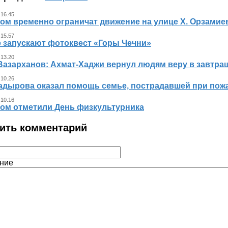
 16.45
ном временно ограничат движение на улице Х. Орзамие
 15.57
е запускают фотоквест «Горы Чечни»
 13.20
Вазарханов: Ахмат-Хаджи вернул людям веру в завтра
 10.26
адырова оказал помощь семье, пострадавшей при пож
 10.16
ном отметили День физкультурника
ить комментарий
ние