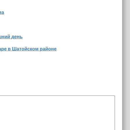
ва
шний день
аре в Шатойском районе