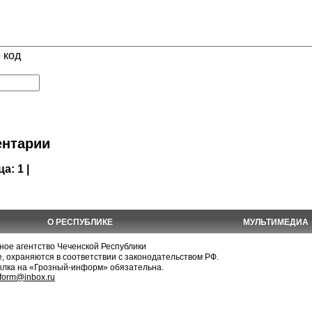
 код
нтарии
ца:
1 |
О РЕСПУБЛИКЕ
МУЛЬТИМЕДИА
е агентство Чеченской Республики
, охраняются в соответствии с законодательством РФ.
ылка на «Грозный-информ» обязательна.
nform@inbox.ru