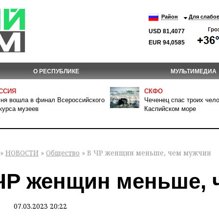
Район
Для слабо
USD 81,4077
EUR 94,0585
О РЕСПУБЛИКЕ
МУЛЬТИМЕДИА
ССИЯ
СКФО
ня вошла в финал Всероссийского
Чеченец спас троих чело
курса музеев
Каспийском море
»
НОВОСТИ
»
Общество
» В ЧР женщин меньше, чем мужчин
ЧР женщин меньше, 
07.03.2023 20:22