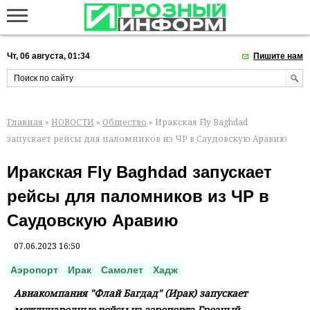
Чт, 06 августа, 01:34
Пишите нам
Главная
»
НОВОСТИ
»
Общество
» Иракская Fly Baghdad
запускает рейсы для паломников из ЧР в Саудовскую Аравию
Иракская Fly Baghdad запускает
рейсы для паломников из ЧР в
Саудовскую Аравию
07.06.2023 16:50
Аэропорт
Ирак
Самолет
Хадж
Авиакомпания "Флай Багдад" (Ирак) запускает
международные рейсы из аэропорта Грозный