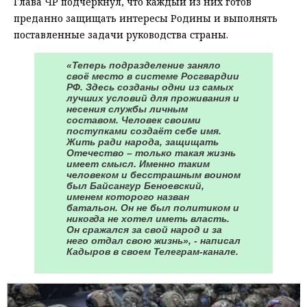
Глава ЧР подчеркнул, что каждый из них готов
преданно защищать интересы Родины и выполнять
поставленные задачи руководства страны.
«Теперь подразделение заняло
своё место в системе Росгвардии
РФ. Здесь созданы одни из самых
лучших условий для проживания и
несения службы личным
составом. Человек своими
поступками создаёт себе имя.
Жить ради народа, защищать
Отечество – только такая жизнь
имеет смысл. Именно таким
человеком и бесстрашным воином
был Байсангур Беноевский,
именем которого назван
батальон. Он не был политиком и
никогда не хотел иметь власть.
Он сражался за свой народ и за
него отдал свою жизнь», - написал
Кадыров в своем Телеграм-канале.