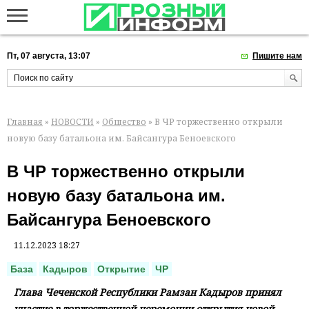
Пт, 07 августа, 13:07
Пишите нам
Главная
»
НОВОСТИ
»
Общество
» В ЧР торжественно открыли
новую базу батальона им. Байсангура Беноевского
В ЧР торжественно открыли
новую базу батальона им.
Байсангура Беноевского
11.12.2023 18:27
База
Кадыров
Открытие
ЧР
Глава Чеченской Республики Рамзан Кадыров принял
участие в торжественной церемонии открытия новой