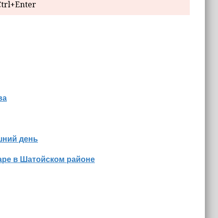
trl+Enter
ва
шний день
аре в Шатойском районе