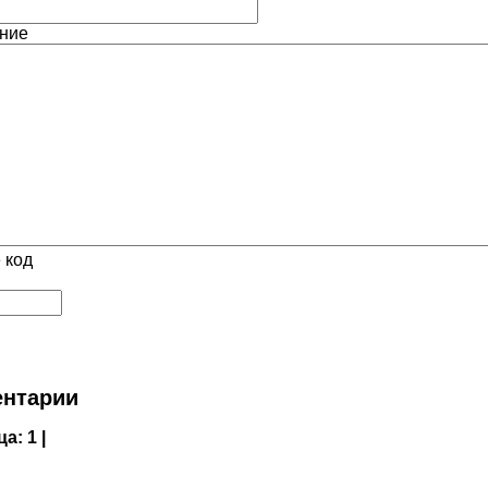
ние
 код
нтарии
ца:
1 |