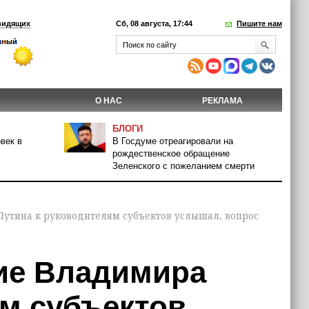
видящих
Сб, 08 августа, 17:44
Пишите нам
О НАС
РЕКЛАМА
БЛОГИ
век в
В Госдуме отреагировали на
рождественское обращение
Зеленского с пожеланием смерти
Путина к руководителям субъектов услышал, вопрос
ие Владимира
ям субъектов