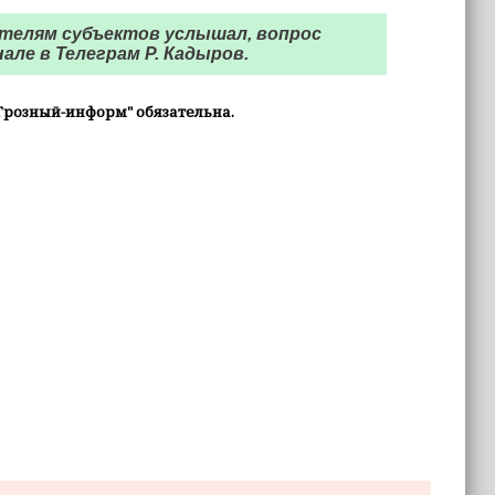
телям субъектов услышал, вопрос
але в Телеграм Р. Кадыров.
Грозный-информ" обязательна.