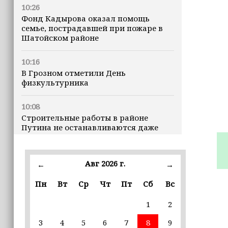
10:26
Фонд Кадырова оказал помощь
семье, пострадавшей при пожаре в
Шатойском районе
10:16
В Грозном отметили День
физкультурника
10:08
Строительные работы в районе
Путина не останавливаются даже
ночью
23:15
Авг 2026 г.
←
→
Доллар превысил 82 рубля впервые с
марта
Пн
Вт
Ср
Чт
Пт
Сб
Вс
1
2
23:06
В пяти школах столицы обновляют
3
4
5
6
7
8
9
инфраструктуру по госпрограмме