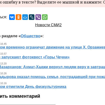
 ошибку в тексте? Выделите ее мышкой и нажмите: C
ься:
Новости СМИ2
 разделе «
Общество
»:
 16.45
ном временно ограничат движение на улице Х. Орзамие
 15.57
е запускают фотоквест «Горы Чечни»
 13.20
Вазарханов: Ахмат-Хаджи вернул людям веру в завтра
 10.26
адырова оказал помощь семье, пострадавшей при пож
 10.16
ном отметили День физкультурника
ить комментарий