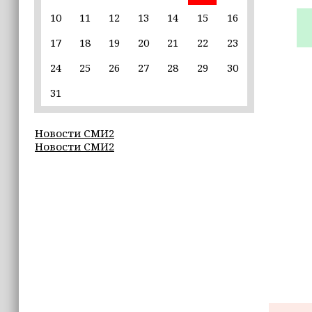
10
11
12
13
14
15
16
22:30
17
18
19
20
21
22
23
Силы ПВО сбили 75 БПЛА над
регионами России за последние
24
25
26
27
28
29
30
сутки
31
20:09
iPhone может исчезнуть с рынка
Новости СМИ2
Новости СМИ2
19:37
9 августа в Грозном пройдет дрифт-
фестиваль
17:30
Эксперт объяснил, почему не стоит
подшучивать над мошенниками