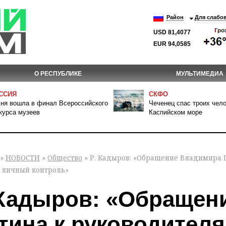
Район
Для слабо
USD 81,4077
EUR 94,0585
О РЕСПУБЛИКЕ
МУЛЬТИМЕДИА
ССИЯ
СКФО
ня вошла в финал Всероссийского
Чеченец спас троих чело
курса музеев
Каспийском море
»
НОВОСТИ
»
Общество
» Р. Кадыров: «Обращение Владимира 
д личный контроль»
 Кадыров: «Обращен
тина к руководител