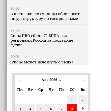
23:06
В пяти школах столицы обновляют
инфраструктуру по госпрограмме
22:30
Силы ПВО сбили 75 БПЛА над
регионами России за последние
сутки
20:09
iPhone может исчезнуть с рынка
19:37
9 августа в Грозном пройдет дрифт-
Авг 2026 г.
←
→
фестиваль
Пн
Вт
Ср
Чт
Пт
Сб
Вс
17:30
1
2
Эксперт объяснил, почему не стоит
подшучивать над мошенниками
9
3
4
5
6
7
8