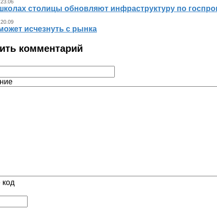
 23.06
 школах столицы обновляют инфраструктуру по госпр
 20.09
может исчезнуть с рынка
ить комментарий
ние
 код