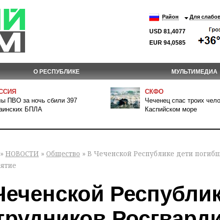
Район
Для слабо
USD 81,4077
EUR 94,0585
О РЕСПУБЛИКЕ
МУЛЬТИМЕДИА
ССИЯ
СКФО
ы ПВО за ночь сбили 397
Чеченец спас троих чело
аинских БПЛА
Каспийском море
»
НОВОСТИ
»
Общество
» В Чеченской Республике дети погиб
ятие
Чеченской Республи
трудников Росгвард