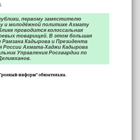
.
публики, первому заместителю
ту и молодёжной политике Ахмату
блике проводится колоссальная
боевых товарищей. В этом большая
ии Рамзана Кадырова и Президента
я России Ахмата-Хаджи Кадырова
альник Управления Росгвардии по
Делимханов.
Грозный-информ" обязательна.