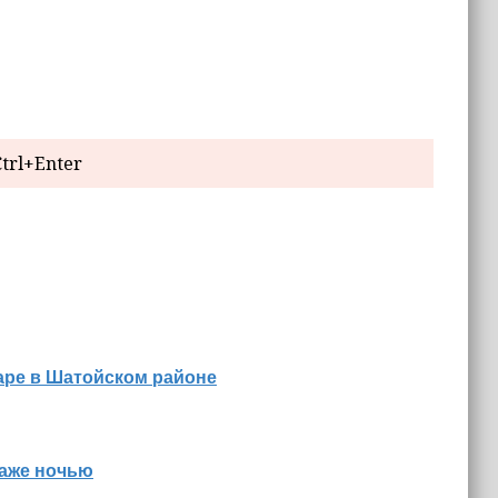
trl+Enter
аре в Шатойском районе
даже ночью