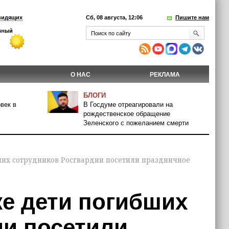
видящих
Сб, 08 августа, 12:06
Пишите нам
О НАС
РЕКЛАМА
БЛОГИ
век в
В Госдуме отреагировали на
рождественское обращение
Зеленского с пожеланием смерти
ших сотрудников Росгвардии посетили праздничное
ке дети погибших
ии посетили