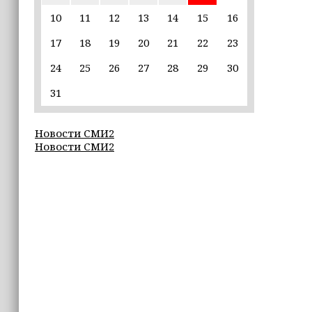
16:55
10
11
12
13
14
15
16
В Шелковском районе обучают
17
18
19
20
21
22
23
обходчиков в рамках проекта
«ИнформУИК»
24
25
26
27
28
29
30
16:55
31
Умар Даудов награжден Орденом
Кадырова
Новости СМИ2
Новости СМИ2
16:34
Росгвардейцы провели урок
мужества для воспитанников
детского лагеря «Майралла»
16:30
Дмитрий Чернышенко: Внутренний
туризм в России вырос на 4,3%,
въездной — на 20,1%