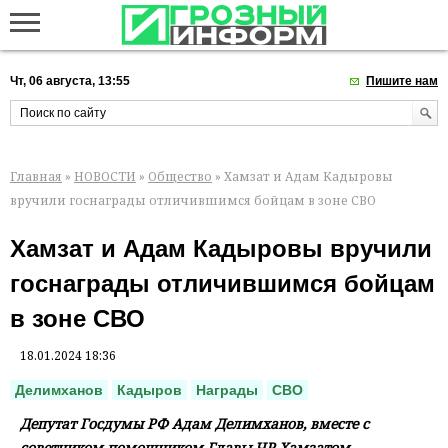
Чт, 06 августа, 13:55
Пишите нам
Главная
»
НОВОСТИ
»
Общество
» Хамзат и Адам Кадыровы
вручили госнаграды отличившимся бойцам в зоне СВО
Хамзат и Адам Кадыровы вручили
госнаграды отличившимся бойцам
в зоне СВО
18.01.2024 18:36
Делимханов
Кадыров
Награды
СВО
Депутат Госдумы РФ Адам Делимханов, вместе с
советником-помощником Главы ЧР Хамзатом