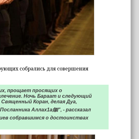
рующих собрались для совершения
их, прощает просящих о
злечение. Ночь Бараат и следующий
 Священный Коран, делая Дуа,
 Аллах1аﷺ", - рассказал
жиев собравшимся о достоинствах