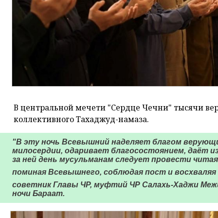
В центральной мечети "Сердце Чечни" тысячи ве
коллективного Тахаджуд-намаза.
"В эту ночь Всевышний наделяет благом верующ
милосердии, одаривает благосостоянием, даёт и
за ней день мусульманам следует провести читая
поминая Всевышнего, соблюдая пост и восхваляя Посланника
советник Главы ЧР, муфтий ЧР Салахь-Хаджи Ме
ночи Бараат.