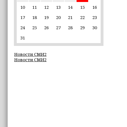
пострадавшим от паводков
10
11
12
13
14
15
16
17
18
19
20
21
22
23
15:35
Политик заявил, что цель «Госулуг»
24
25
26
27
28
29
30
— стать большой
соцмедиаплатформой
31
15:17
Новости СМИ2
Избирательные участки Шатоя
Новости СМИ2
готовы к приёму голосов
избирателей
15:02
Турция, Саудовская Аравия и
Пакистан подписали «Мекканское
соглашение» о коллективной обороне
14:58
Кадыров: сдача в плен становится
для многих военнослужащих ВСУ
единственной альтернативой гибели