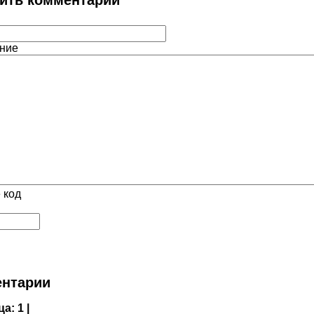
ние
 код
нтарии
ца:
1 |