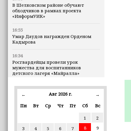
В Шелковском районе обучают
обходчиков в рамках проекта
«ИнформУИК»
16:55
Умар Даудов награжден Орденом
Кадырова
16:34
Росгвардейцы провели урок
мужества для воспитанников
детского лагеря «Майралла»
16:30
Дмитрий Чернышенко: Внутренний
Авг 2026 г.
←
→
туризм в России вырос на 4,3%,
въездной — на 20,1%
Пн
Вт
Ср
Чт
Пт
Сб
Вс
1
2
16:28
Из бюджета Чечни дополнительно
8
9
3
4
5
6
7
выделено 505 млн рублей