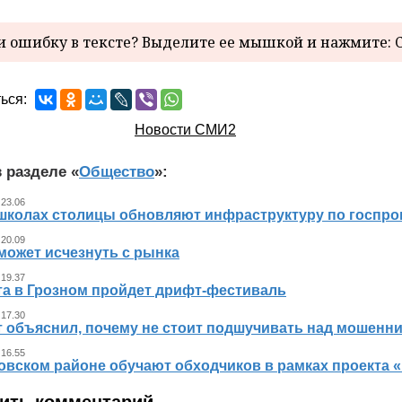
 ошибку в тексте? Выделите ее мышкой и нажмите: C
ься:
Новости СМИ2
 разделе «
Общество
»:
 23.06
 школах столицы обновляют инфраструктуру по госпр
 20.09
может исчезнуть с рынка
 19.37
ста в Грозном пройдет дрифт-фестиваль
 17.30
т объяснил, почему не стоит подшучивать над мошенн
 16.55
овском районе обучают обходчиков в рамках проекта
ить комментарий