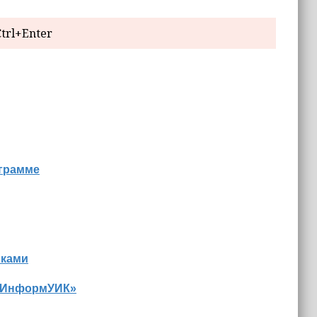
trl+Enter
ограмме
иками
 «ИнформУИК»