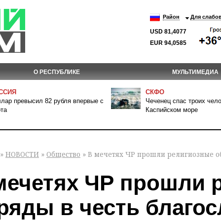
Район
Для слабо
USD 81,4077
EUR 94,0585
О РЕСПУБЛИКЕ
МУЛЬТИМЕДИА
ССИЯ
СКФО
лар превысил 82 рубля впервые с
Чеченец спас троих чело
та
Каспийском море
»
НОВОСТИ
»
Общество
» В мечетях ЧР прошли религиозные о
мечетях ЧР прошли 
ряды в честь благо